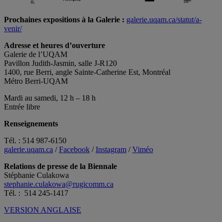
Prochaines expositions à la Galerie :
galerie.uqam.ca/statut/a-
venir/
Adresse et heures d’ouverture
Galerie de l’UQAM
Pavillon Judith-Jasmin, salle J-R120
1400, rue Berri, angle Sainte-Catherine Est, Montréal
Métro Berri-UQAM
Mardi au samedi, 12 h – 18 h
Entrée libre
Renseignements
Tél. : 514 987-6150
galerie.uqam.ca
/
Facebook
/
Instagram
/
Viméo
Relations de presse de la Biennale
Stéphanie Culakowa
stephanie.culakowa@rugicomm.ca
Tél. : 514 245-1417
VERSION ANGLAISE