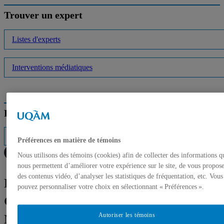
Trouver un expert
Listes d'experts
Interventions médiatiques
Répertoire des professeurs
Préférences en matière de témoins
Nous utilisons des témoins (cookies) afin de collecter des informations q
nous permettent d’améliorer votre expérience sur le site, de vous propos
des contenus vidéo, d’analyser les statistiques de fréquentation, etc. Vous
Éloges de l’image manquante: la
pouvez personnaliser votre choix en sélectionnant « Préférences ».
Galerie de l’UQAM s’unit à
Autoriser les témoins
MOMENTA Biennale d’art