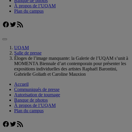
Banque de photos
À propos de l’UQAM
Plan du campus
Facebook
Twitter
Flux RSS
UQAM
Salle de presse
Éloges de l’image manquante: la Galerie de l’UQAM s’unit à
MOMENTA Biennale d’art contemporain pour présenter les
expositions individuelles des artistes Raphaël Barontini,
Gabrielle Goliath et Caroline Mauxion
Accueil
Communiqués de presse
Autorisation de tournage
Banque de photos
À propos de l’UQAM
Plan du campus
Facebook
Twitter
Flux RSS