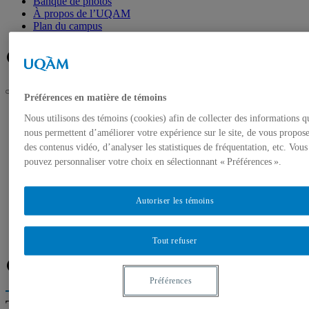
Banque de photos
À propos de l’UQAM
Plan du campus
Facebook
Twitter
Flux RSS
Préférences en matière de témoins
UQAM
Nous utilisons des témoins (cookies) afin de collecter des informations q
Salle de presse
nous permettent d’améliorer votre expérience sur le site, de vous propos
Expertes et experts de l’UQAM – Journée internationale de
des contenus vidéo, d’analyser les statistiques de fréquentation, etc. Vous
l’éducation
pouvez personnaliser votre choix en sélectionnant « Préférences ».
Accueil
Communiqués de presse
Autorisation de tournage
Autoriser les témoins
Banque de photos
À propos de l’UQAM
Plan du campus
Tout refuser
Facebook
Twitter
Flux RSS
Préférences
Trouver un expert