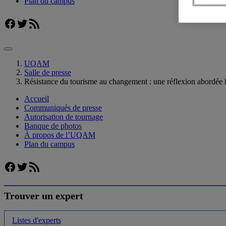
Plan du campus
Facebook
Twitter
Flux RSS
UQAM
Salle de presse
Résistance du tourisme au changement : une réflexion abord
Accueil
Communiqués de presse
Autorisation de tournage
Banque de photos
À propos de l’UQAM
Plan du campus
Facebook
Twitter
Flux RSS
Trouver un expert
Listes d'experts