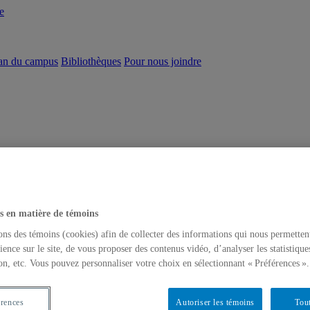
e
an du campus
Bibliothèques
Pour nous joindre
s en matière de témoins
ons des témoins (cookies) afin de collecter des informations qui nous permetten
ience sur le site, de vous proposer des contenus vidéo, d’analyser les statistique
on, etc. Vous pouvez personnaliser votre choix en sélectionnant « Préférences ».
érences
Autoriser les témoins
Tout