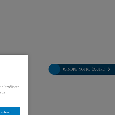
JOINDRE NOTRE ÉQUIPE
t d’améliorer
s de
 refuser