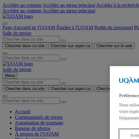
Accéder au contenu
Accéder au menu principal
Accéder à la recherch
Accéder au contenu
Accéder au menu principal
Page d'accueil de l'UQAM
Étudier à l'UQAM
Bottin du personnel
Pl
Salle de presse
Chercher dans ce site
Chercher sur uqam.ca
Chercher sur le web
Salle de presse
Menu
Chercher dans ce site
Chercher sur uqam.ca
Chercher sur le web
Préférence
Nous utilis
Accueil
votre expér
Communiqués de presse
fréquentati
Autorisation de tournage
Banque de photos
À propos de l’UQAM
Préf