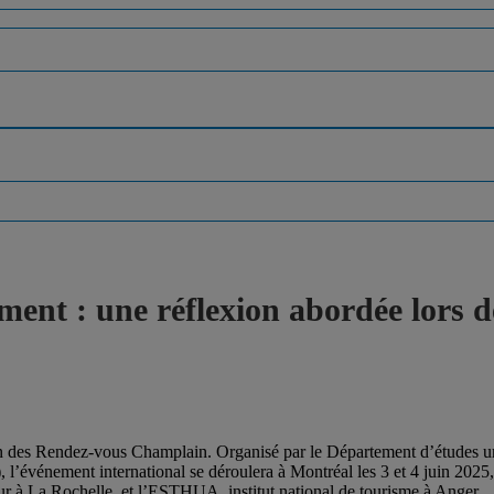
ment : une réflexion abordée lors 
n des Rendez-vous Champlain. Organisé par le Département d’études urb
), l’événement international se déroulera à Montréal les 3 et 4 juin 2025
eur à La Rochelle, et l’ESTHUA, institut national de tourisme à Anger.