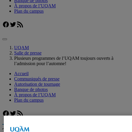
Banque de photos
À propos de l’UQAM
Plan du campus
Facebook
Twitter
Flux RSS
UQAM
Salle de presse
Plusieurs programmes de l’UQAM toujours ouverts à
l’admission pour l’automne!
Accueil
Communiqués de presse
Autorisation de tournage
Banque de photos
À propos de l’UQAM
Plan du campus
Facebook
Twitter
Flux RSS
Trouver un expert