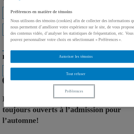
Préférences en matière de témoins
Listes d'experts
Nous utilisons des témoins (cookies) afin de collecter des informations q
nous permettent d’améliorer votre expérience sur le site, de vous propos
Interventions médiatiques
des contenus vidéo, d’analyser les statistiques de fréquentation, etc. Vous
pouvez personnaliser votre choix en sélectionnant « Préférences ».
Répertoire des professeurs
Autoriser les témoins
Tout refuser
Préférences
Plusieurs programmes de l’UQAM
toujours ouverts à l’admission pour
l’automne!