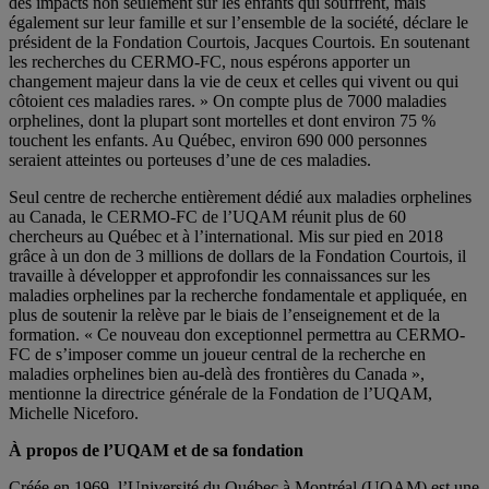
des impacts non seulement sur les enfants qui souffrent, mais
également sur leur famille et sur l’ensemble de la société, déclare le
président de la Fondation Courtois, Jacques Courtois. En soutenant
les recherches du CERMO-FC, nous espérons apporter un
changement majeur dans la vie de ceux et celles qui vivent ou qui
côtoient ces maladies rares. » On compte plus de 7000 maladies
orphelines, dont la plupart sont mortelles et dont environ 75 %
touchent les enfants. Au Québec, environ 690 000 personnes
seraient atteintes ou porteuses d’une de ces maladies.
Seul centre de recherche entièrement dédié aux maladies orphelines
au Canada, le CERMO-FC de l’UQAM réunit plus de 60
chercheurs au Québec et à l’international. Mis sur pied en 2018
grâce à un don de 3 millions de dollars de la Fondation Courtois, il
travaille à développer et approfondir les connaissances sur les
maladies orphelines par la recherche fondamentale et appliquée, en
plus de soutenir la relève par le biais de l’enseignement et de la
formation. « Ce nouveau don exceptionnel permettra au CERMO-
FC de s’imposer comme un joueur central de la recherche en
maladies orphelines bien au-delà des frontières du Canada »,
mentionne la directrice générale de la Fondation de l’UQAM,
Michelle Niceforo.
À propos de l’UQAM et de sa fondation
Créée en 1969, l’Université du Québec à Montréal (UQAM) est une