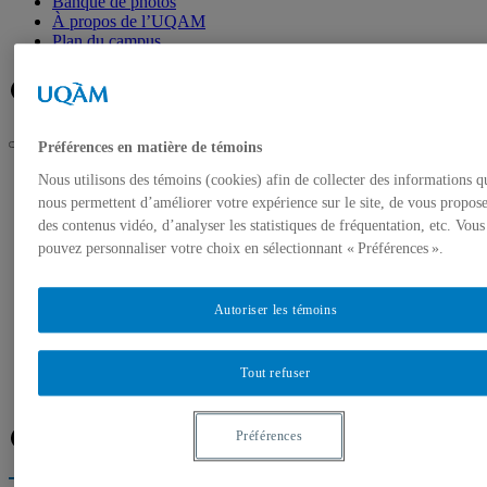
Banque de photos
À propos de l’UQAM
Plan du campus
Facebook
Twitter
Flux RSS
Préférences en matière de témoins
UQAM
Nous utilisons des témoins (cookies) afin de collecter des informations q
Salle de presse
nous permettent d’améliorer votre expérience sur le site, de vous propos
Don historique à la Fondation de l’UQAM – La Fondation
des contenus vidéo, d’analyser les statistiques de fréquentation, etc. Vous
Courtois octroie 12 millions $ pour la recherche sur les
pouvez personnaliser votre choix en sélectionnant « Préférences ».
maladies orphelines
Accueil
Communiqués de presse
Autoriser les témoins
Autorisation de tournage
Banque de photos
À propos de l’UQAM
Tout refuser
Plan du campus
Facebook
Twitter
Flux RSS
Préférences