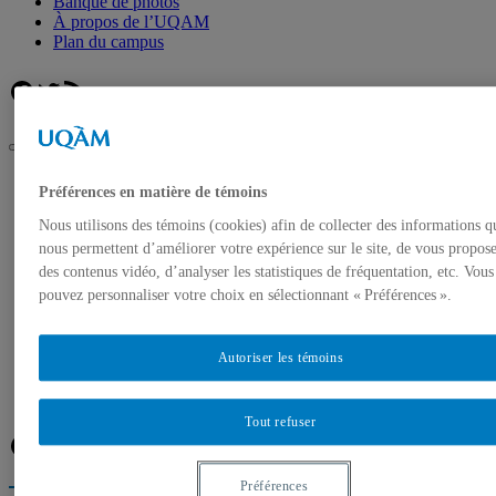
Banque de photos
À propos de l’UQAM
Plan du campus
Facebook
Twitter
Flux RSS
UQAM
Préférences en matière de témoins
Salle de presse
La Galerie de l’UQAM et la Galerie UQO s’unissent pour
Nous utilisons des témoins (cookies) afin de collecter des informations q
présenter un projet artistique ambitieux dans cinq lieux
nous permettent d’améliorer votre expérience sur le site, de vous propos
d’exposition et de recherche au Québec
des contenus vidéo, d’analyser les statistiques de fréquentation, etc. Vous
pouvez personnaliser votre choix en sélectionnant « Préférences ».
Accueil
Communiqués de presse
Autorisation de tournage
Banque de photos
Autoriser les témoins
À propos de l’UQAM
Plan du campus
Tout refuser
Facebook
Twitter
Flux RSS
Préférences