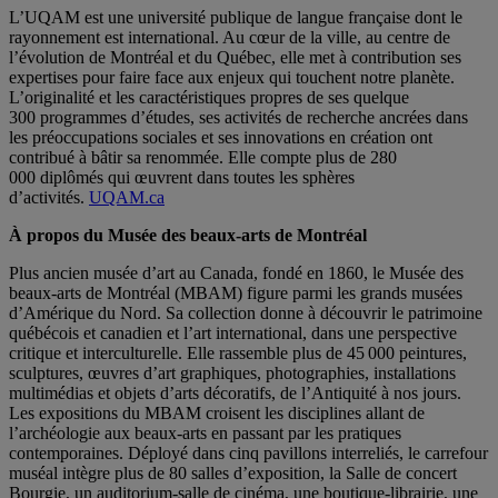
L’UQAM est une université publique de langue française dont le
rayonnement est international. Au cœur de la ville, au centre de
l’évolution de Montréal et du Québec, elle met à contribution ses
expertises pour faire face aux enjeux qui touchent notre planète.
L’originalité et les caractéristiques propres de ses quelque
300 programmes d’études, ses activités de recherche ancrées dans
les préoccupations sociales et ses innovations en création ont
contribué à bâtir sa renommée. Elle compte plus de 280
000 diplômés qui œuvrent dans toutes les sphères
d’activités.
UQAM.ca
À propos du Musée des beaux-arts de Montréal
Plus ancien musée d’art au Canada, fondé en 1860, le Musée des
beaux-arts de Montréal (MBAM) figure parmi les grands musées
d’Amérique du Nord. Sa collection donne à découvrir le patrimoine
québécois et canadien et l’art international, dans une perspective
critique et interculturelle. Elle rassemble plus de 45 000 peintures,
sculptures, œuvres d’art graphiques, photographies, installations
multimédias et objets d’arts décoratifs, de l’Antiquité à nos jours.
Les expositions du MBAM croisent les disciplines allant de
l’archéologie aux beaux-arts en passant par les pratiques
contemporaines. Déployé dans cinq pavillons interreliés, le carrefour
muséal intègre plus de 80 salles d’exposition, la Salle de concert
Bourgie, un auditorium-salle de cinéma, une boutique-librairie, une