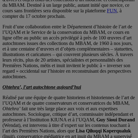
du MBAM. Destiné à un large public, autant initié que novice, ce
cours sans frontières sera disponible sur la plateforme
FUN
, à
compter du 17 octobre prochain.
Fruit d’une collaboration entre le Département d’histoire de l’art de
l’UQAM et le Service de la conservation du MBAM, ce cours en
ligne offre au public un accès privilégié à près de 100 œuvres d’art
autochtones issues des collections du MBAM, de 1960 à nos jours,
et à une centaine d’œuvres et d’objets complémentaires – statuettes,
illustrations et caricatures – qui couvrent plusieurs siècles. À travers
leurs récits, plus de 20 artistes, spécialistes et personnalités des
Premières Nations, métis et inuit invitent le public à « inverser son
regard » occidental sur l’histoire en reconstruisant des perspectives
autochtones.
Ohtehra’, l’art autochtone aujourd’hui
Réalisé par une équipe de quatre historiens et historiennes de l’art de
l’UQAM et de quatre conservateurs et conservatrices du MBAM,
Ohtehra’
fait une très large place aux voix et aux expertises
autochtones. Sociologue, critique d’art, commissaire indépendant et
professeur à l’Institution KIUNA et à l’UQAM,
Guy Sioui Durand
(Wendat), est intervenu à titre d’expert sur les contenus touchant à
l’art des Premières Nations, alors que
Lisa Qiluqqi Koperqualuk
(Inuit), conservatrice-médiatrice en art inuit du MBAM a supervisé