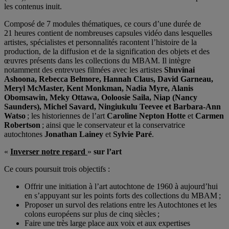
les contenus inuit.
Composé de 7 modules thématiques, ce cours d’une durée de
21 heures contient de nombreuses capsules vidéo dans lesquelles
artistes, spécialistes et personnalités racontent l’histoire de la
production, de la diffusion et de la signification des objets et des
œuvres présents dans les collections du MBAM. Il intègre
notamment des entrevues filmées avec les artistes
Shuvinai
Ashoona, Rebecca Belmore, Hannah Claus, David Garneau,
Meryl McMaster, Kent Monkman, Nadia Myre, Alanis
Obomsawin, Meky Ottawa, Ooloosie Saila, Niap
(Nancy
Saunders),
Michel Savard, Ningiukulu Teevee et Barbara-Ann
Watso
; les historiennes de l’art
Caroline Nepton Hotte
et
Carmen
Robertson
; ainsi que le conservateur et la conservatrice
autochtones
Jonathan Lainey
et
Sylvie Paré
.
«
Inverser notre regard
»
sur l’art
Ce cours poursuit trois objectifs :
Offrir une initiation à l’art autochtone de 1960 à aujourd’hui
en s’appuyant sur les points forts des collections du MBAM ;
Proposer un survol des relations entre les Autochtones et les
colons européens sur plus de cinq siècles ;
Faire une très large place aux voix et aux expertises