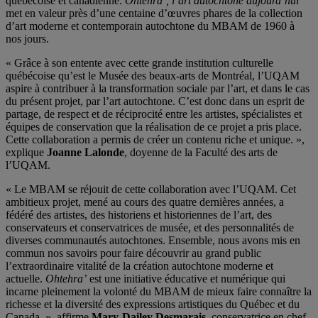
québécoise et canadienne.
Ohtehra’, l’art autochtone aujourd’hui
met en valeur près d’une centaine d’œuvres phares de la collection
d’art moderne et contemporain autochtone du MBAM de 1960 à
nos jours.
« Grâce à son entente avec cette grande institution culturelle
québécoise qu’est le Musée des beaux-arts de Montréal, l’UQAM
aspire à contribuer à la transformation sociale par l’art, et dans le cas
du présent projet, par l’art autochtone. C’est donc dans un esprit de
partage, de respect et de réciprocité entre les artistes, spécialistes et
équipes de conservation que la réalisation de ce projet a pris place.
Cette collaboration a permis de créer un contenu riche et unique. »,
explique
Joanne Lalonde
, doyenne de la Faculté des arts de
l’UQAM.
« Le MBAM se réjouit de cette collaboration avec l’UQAM. Cet
ambitieux projet, mené au cours des quatre dernières années, a
fédéré des artistes, des historiens et historiennes de l’art, des
conservateurs et conservatrices de musée, et des personnalités de
diverses communautés autochtones. Ensemble, nous avons mis en
commun nos savoirs pour faire découvrir au grand public
l’extraordinaire vitalité de la création autochtone moderne et
actuelle.
Ohtehra’
est une initiative éducative et numérique qui
incarne pleinement la volonté du MBAM de mieux faire connaître la
richesse et la diversité des expressions artistiques du Québec et du
Canada. », affirme
Mary-Dailey Desmarais
, conservatrice en chef