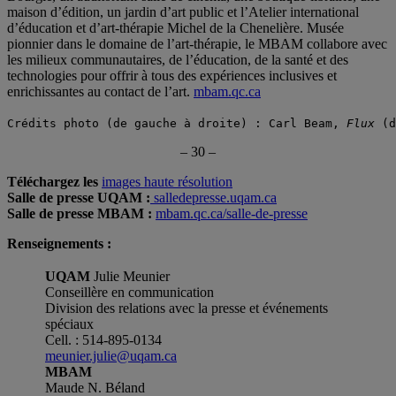
maison d’édition, un jardin d’art public et l’Atelier international
d’éducation et d’art-thérapie Michel de la Chenelière. Musée
pionnier dans le domaine de l’art-thérapie, le MBAM collabore avec
les milieux communautaires, de l’éducation, de la santé et des
technologies pour offrir à tous des expériences inclusives et
enrichissantes au contact de l’art.
mbam.qc.ca
Crédits photo (de gauche à droite) : Carl Beam, 
Flux
 (d
– 30 –
Téléchargez les
images haute résolution
Salle de presse UQAM :
salledepresse.uqam.ca
Salle de presse MBAM :
mbam.qc.ca/salle-de-presse
Renseignements :
UQAM
Julie Meunier
Conseillère en communication
Division des relations avec la presse et événements
spéciaux
Cell. : 514-895-0134
meunier.julie@uqam.ca
MBAM
Maude N. Béland