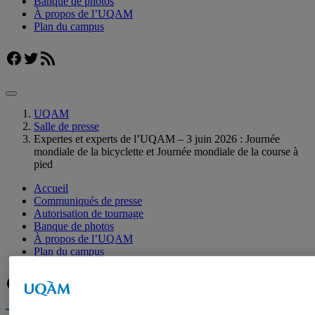
Banque de photos
À propos de l’UQAM
Plan du campus
Facebook
Twitter
Flux RSS
UQAM
Salle de presse
Expertes et experts de l’UQAM – 3 juin 2026 : Journée
mondiale de la bicyclette et Journée mondiale de la course à
pied
Accueil
Communiqués de presse
Autorisation de tournage
Banque de photos
À propos de l’UQAM
Plan du campus
Facebook
Twitter
Flux RSS