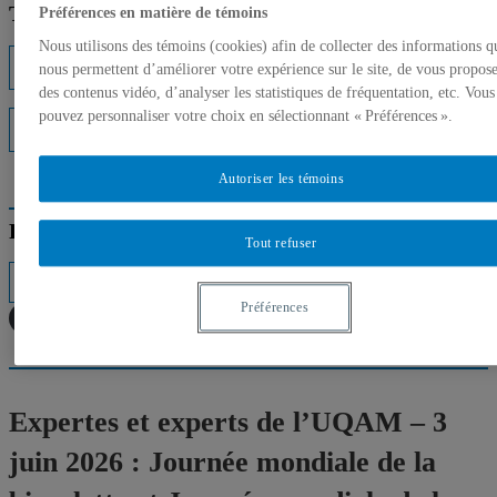
Trouver un expert
Préférences en matière de témoins
Nous utilisons des témoins (cookies) afin de collecter des informations q
Listes d'experts
nous permettent d’améliorer votre expérience sur le site, de vous propos
des contenus vidéo, d’analyser les statistiques de fréquentation, etc. Vous
pouvez personnaliser votre choix en sélectionnant « Préférences ».
Interventions médiatiques
Autoriser les témoins
Répertoire des professeurs
Tout refuser
Préférences
Expertes et experts de l’UQAM – 3
juin 2026 : Journée mondiale de la