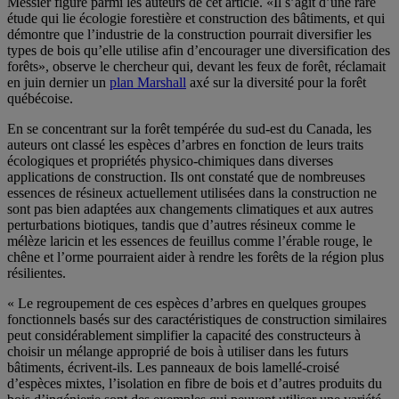
Messier figure parmi les auteurs de cet article. «Il s’agit d’une rare
étude qui lie écologie forestière et construction des bâtiments, et qui
démontre que l’industrie de la construction pourrait diversifier les
types de bois qu’elle utilise afin d’encourager une diversification des
forêts», observe le chercheur qui, devant les feux de forêt, réclamait
en juin dernier un
plan Marshall
axé sur la diversité pour la forêt
québécoise.
En se concentrant sur la forêt tempérée du sud-est du Canada, les
auteurs ont classé les espèces d’arbres en fonction de leurs traits
écologiques et propriétés physico-chimiques dans diverses
applications de construction. Ils ont constaté que de nombreuses
essences de résineux actuellement utilisées dans la construction ne
sont pas bien adaptées aux changements climatiques et aux autres
perturbations biotiques, tandis que d’autres résineux comme le
mélèze laricin et les essences de feuillus comme l’érable rouge, le
chêne et l’orme pourraient aider à rendre les forêts de la région plus
résilientes.
« Le regroupement de ces espèces d’arbres en quelques groupes
fonctionnels basés sur des caractéristiques de construction similaires
peut considérablement simplifier la capacité des constructeurs à
choisir un mélange approprié de bois à utiliser dans les futurs
bâtiments, écrivent-ils. Les panneaux de bois lamellé-croisé
d’espèces mixtes, l’isolation en fibre de bois et d’autres produits du