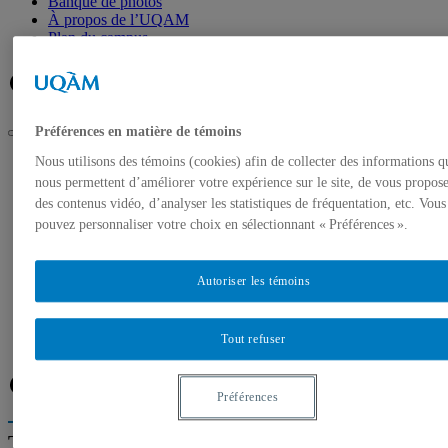
Banque de photos
À propos de l’UQAM
Plan du campus
Facebook
Twitter
Flux RSS
Préférences en matière de témoins
UQAM
Nous utilisons des témoins (cookies) afin de collecter des informations q
Salle de presse
nous permettent d’améliorer votre expérience sur le site, de vous propos
Un professeur de l’UQAM explique pourquoi l’industrie de la
des contenus vidéo, d’analyser les statistiques de fréquentation, etc. Vous
construction a un rôle à jouer pour sauver les forêts
pouvez personnaliser votre choix en sélectionnant « Préférences ».
Accueil
Communiqués de presse
Autoriser les témoins
Autorisation de tournage
Banque de photos
À propos de l’UQAM
Plan du campus
Tout refuser
Facebook
Twitter
Flux RSS
Préférences
Trouver un expert