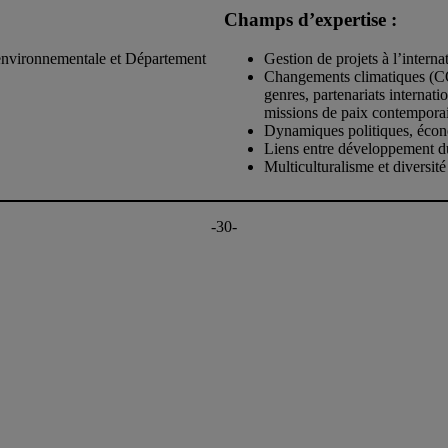
Champs d’expertise :
t environnementale et Département
Gestion de projets à l’intern
Changements climatiques (COP
genres, partenariats internat
missions de paix contempora
Dynamiques politiques, économ
Liens entre développement dur
Multiculturalisme et diversité
-30-