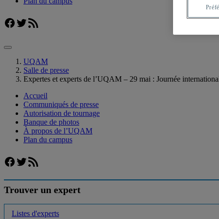
Plan du campus
Préf
Facebook
Twitter
Flux RSS
UQAM
Salle de presse
Expertes et experts de l’UQAM – 29 mai : Journée internationa
Accueil
Communiqués de presse
Autorisation de tournage
Banque de photos
À propos de l’UQAM
Plan du campus
Facebook
Twitter
Flux RSS
Trouver un expert
Listes d'experts