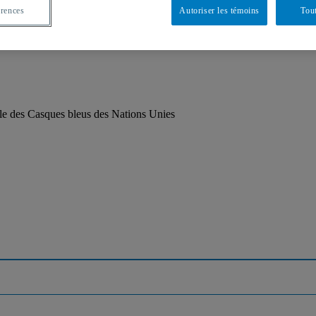
érences
Autoriser les témoins
Tout
le des Casques bleus des Nations Unies