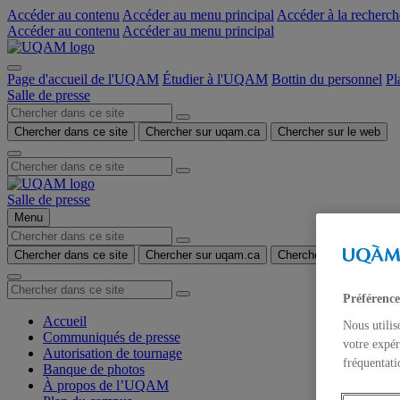
Accéder au contenu
Accéder au menu principal
Accéder à la recherch
Accéder au contenu
Accéder au menu principal
Page d'accueil de l'UQAM
Étudier à l'UQAM
Bottin du personnel
Pl
Salle de presse
Chercher dans ce site
Chercher sur uqam.ca
Chercher sur le web
Salle de presse
Menu
Chercher dans ce site
Chercher sur uqam.ca
Chercher sur le web
Préférence
Accueil
Nous utilis
Communiqués de presse
votre expér
Autorisation de tournage
fréquentati
Banque de photos
À propos de l’UQAM