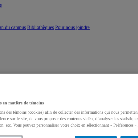
e
an du campus
Bibliothèques
Pour nous joindre
s en matière de témoins
ons des témoins (cookies) afin de collecter des informations qui nous permetten
ience sur le site, de vous proposer des contenus vidéo, d’analyser les statistique
on, etc. Vous pouvez personnaliser votre choix en sélectionnant « Préférences ».