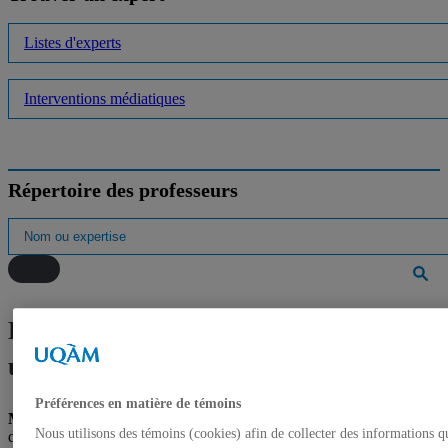
Listes d'experts
Interventions médiatiques
Répertoire des professeurs
L’UQAM au congrès de l’ACFAS :
une présence forte et engagée
Préférences en matière de témoins
Montréal, le 6 mai 2024
– Encore une fois cette année, l’Université
Nous utilisons des témoins (cookies) afin de collecter des informations q
du Québec à Montréal (UQAM) sera représentée en force au