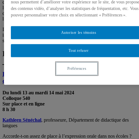
congrès de l’ACFAS. En effet, du 13 au 17 mai prochains à
nous permettent d’améliorer votre expérience sur le site, de vous propos
l’Université d’Ottawa, 378 chercheuses et présenteront des travaux
des contenus vidéo, d’analyser les statistiques de fréquentation, etc. Vous
qui touchent de nombreux domaines de pointe, tels que
pouvez personnaliser votre choix en sélectionnant « Préférences ».
l’environnement, la santé, la culture et l’éducation.
Les représentantes et les représentants des médias sont cordialement
Autoriser les témoins
invités à consulter notre sélection de colloques et à contacter le
soussigné pour des entrevues.
Tout refuser
Lundi 13 mai
Préférences
Légitimer le rôle et la place de l’oral à l’école et au-
delà
Du lundi 13 au mardi 14 mai
2024
Colloque 540
Sur place et en ligne
8 h 30
Kathleen Sénéchal
, professeure, Département de didactique des
langues
Accorde-t-on assez de place à l’expression orale dans nos écoles ?