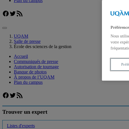
Plan du campus
Facebook
Twitter
Flux RSS
Préférence
UQAM
Nous utilis
Salle de presse
votre expér
École des sciences de la gestion
fréquentati
Accueil
Communiqués de presse
Préf
Autorisation de tournage
Banque de photos
À propos de l’UQAM
Plan du campus
Facebook
Twitter
Flux RSS
Trouver un expert
Listes d'experts