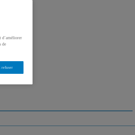
t d’améliorer
s de
 refuser