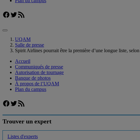
Plan du campus
Facebook
Twitter
Flux RSS
UQAM
Salle de presse
Spirit Airlines pourrait être la première d’une longue liste, sel
Accueil
Communiqués de presse
Autorisation de tournage
Banque de photos
À propos de l’UQAM
Plan du campus
Facebook
Twitter
Flux RSS
Trouver un expert
Listes d'experts