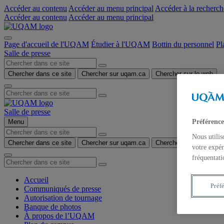
Accéder au contenu
Accéder au menu principal
Accéder à la recherch
Accéder au contenu
Accéder au menu principal
Page d'accueil de l'UQAM
Étudier à l'UQAM
Bottin du personnel
Pl
Salle de presse
Chercher dans ce site
Chercher sur uqam.ca
Chercher sur le web
Salle de presse
Préférence
Menu
Nous utilis
Chercher dans ce site
Chercher sur uqam.ca
Chercher sur le web
votre expér
fréquentati
Accueil
Préf
Communiqués de presse
Autorisation de tournage
Banque de photos
À propos de l’UQAM