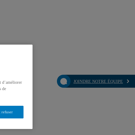
JOINDRE NOTRE ÉQUIPE
t d’améliorer
s de
 refuser