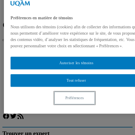
Banque de photos
À propos de l’UQAM
Plan du campus
Préférences en matière de témoins
Facebook
Twitter
Flux RSS
Nous utilisons des témoins (cookies) afin de collecter des informations q
nous permettent d’améliorer votre expérience sur le site, de vous propos
des contenus vidéo, d’analyser les statistiques de fréquentation, etc. Vous
pouvez personnaliser votre choix en sélectionnant « Préférences ».
UQAM
Salle de presse
Jeux olympiques de 1976 : l’UQAM et le MEM se penchent
Autoriser les témoins
sur leur héritage
Accueil
Communiqués de presse
Tout refuser
Autorisation de tournage
Banque de photos
À propos de l’UQAM
Préférences
Plan du campus
Facebook
Twitter
Flux RSS
Trouver un expert