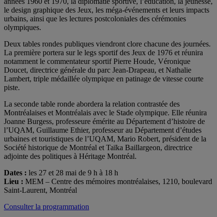
années 1960 et 1970, la diplomatie sportive, l’éducation, la jeunesse,
le design graphique des Jeux, les méga-événements et leurs impacts
urbains, ainsi que les lectures postcoloniales des cérémonies
olympiques.
Deux tables rondes publiques viendront clore chacune des journées.
La première portera sur le legs sportif des Jeux de 1976 et réunira
notamment le commentateur sportif Pierre Houde, Véronique
Doucet, directrice générale du parc Jean-Drapeau, et Nathalie
Lambert, triple médaillée olympique en patinage de vitesse courte
piste.
La seconde table ronde abordera la relation contrastée des
Montréalaises et Montréalais avec le Stade olympique. Elle réunira
Joanne Burgess, professeure émérite au Département d’histoire de
l’UQAM, Guillaume Ethier, professeur au Département d’études
urbaines et touristiques de l’UQAM, Mario Robert, président de la
Société historique de Montréal et Taïka Baillargeon, directrice
adjointe des politiques à Héritage Montréal.
Dates :
les 27 et 28 mai de 9 h à 18 h
Lieu :
MEM – Centre des mémoires montréalaises, 1210, boulevard
Saint-Laurent, Montréal
Consulter la programmation