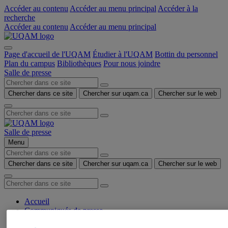
Accéder au contenu
Accéder au menu principal
Accéder à la
recherche
Accéder au contenu
Accéder au menu principal
Page d'accueil de l'UQAM
Étudier à l'UQAM
Bottin du personnel
Plan du campus
Bibliothèques
Pour nous joindre
Salle de presse
Chercher dans ce site
Chercher sur uqam.ca
Chercher sur le web
Salle de presse
Menu
Chercher dans ce site
Chercher sur uqam.ca
Chercher sur le web
Accueil
Communiqués de presse
Autorisation de tournage