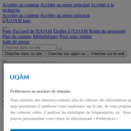
Accéder au contenu
Accéder au menu principal
Accéder à la
recherche
Accéder au contenu
Accéder au menu principal
Page d'accueil de l'UQAM
Étudier à l'UQAM
Bottin du personnel
Plan du campus
Bibliothèques
Pour nous joindre
Salle de presse
Chercher dans ce site
Chercher sur uqam.ca
Chercher sur le web
Salle de presse
Menu
Préférences en matière de témoins
Chercher dans ce site
Chercher sur uqam.ca
Chercher sur le web
Nous utilisons des témoins (cookies) afin de collecter des informations q
nous permettent d’améliorer votre expérience sur le site, de vous propos
des contenus vidéo, d’analyser les statistiques de fréquentation, etc. Vous
Accueil
pouvez personnaliser votre choix en sélectionnant « Préférences ».
Communiqués de presse
Autorisation de tournage