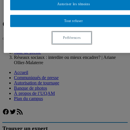
Banque de photos
Autoriser les témoins
À propos de l’UQAM
Plan du campus
Tout refuser
Facebook
Twitter
Flux RSS
Préférences
UQAM
Salle de presse
Réseaux sociaux : interdire ou mieux encadrer? | Ariane
Ollier-Malaterre
Accueil
Communiqués de presse
Autorisation de tournage
Banque de photos
À propos de l’UQAM
Plan du campus
Facebook
Twitter
Flux RSS
Trouver un expert