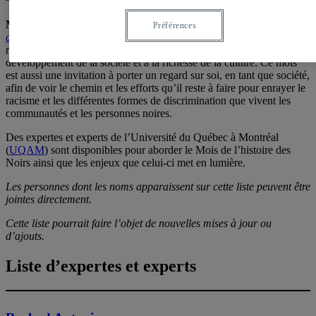
Montréal, le 26 janvier 2023
– Chaque année, le
Mois de l’histoire
Préférences
des Noirs
est une occasion de souligner, de s’intéresser et de
reconnaître l’apport des communautés et des personnes noires au
développement de la société et à la richesse de la culture. Ce mois
est aussi une invitation à porter un regard sur soi, en tant que société,
afin de voir le chemin et les efforts qu’il reste à faire pour enrayer le
racisme et les différentes formes de discrimination que vivent les
communautés et les personnes noires.
Des expertes et experts de l’Université du Québec à Montréal
(
UQAM
) sont disponibles pour aborder le Mois de l’histoire des
Noirs ainsi que les enjeux que celui-ci met en lumière.
Les personnes dont les noms apparaissent sur cette liste peuvent être
jointes directement.
Cette liste pourrait faire l’objet de nouvelles mises à jour ou
d’ajouts.
Liste d’expertes et experts