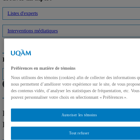
Listes d'experts
Interventions médiatiques
Répertoire des professeurs
Préférences en matière de témoins
Nous utilisons des témoins (cookies) afin de collecter des informations q
nous permettent d’améliorer votre expérience sur le site, de vous propos
des contenus vidéo, d’analyser les statistiques de fréquentation, etc. Vous
pouvez personnaliser votre choix en sélectionnant « Préférences ».
Expertes et experts de l’UQAM –
Autoriser les témoins
Février : Mois de l’histoire des Noirs
Tout refuser