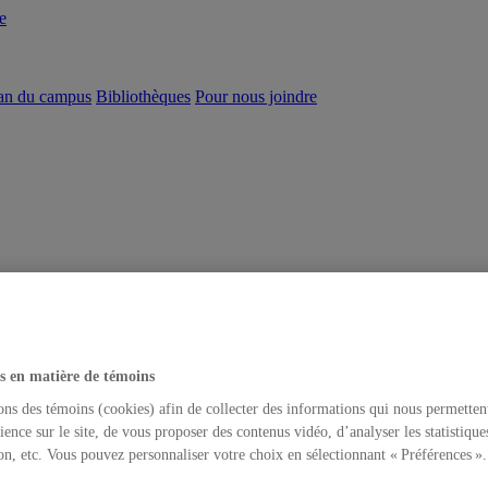
e
an du campus
Bibliothèques
Pour nous joindre
s en matière de témoins
ons des témoins (cookies) afin de collecter des informations qui nous permetten
ience sur le site, de vous proposer des contenus vidéo, d’analyser les statistique
on, etc. Vous pouvez personnaliser votre choix en sélectionnant « Préférences ».