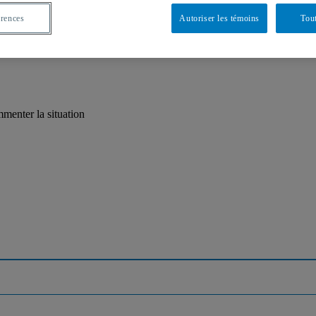
érences
Autoriser les témoins
Tout
enter la situation