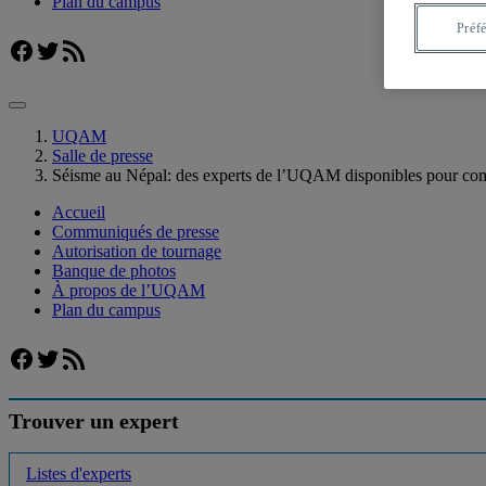
Plan du campus
Préf
Facebook
Twitter
Flux RSS
UQAM
Salle de presse
Séisme au Népal: des experts de l’UQAM disponibles pour comm
Accueil
Communiqués de presse
Autorisation de tournage
Banque de photos
À propos de l’UQAM
Plan du campus
Facebook
Twitter
Flux RSS
Trouver un expert
Listes d'experts