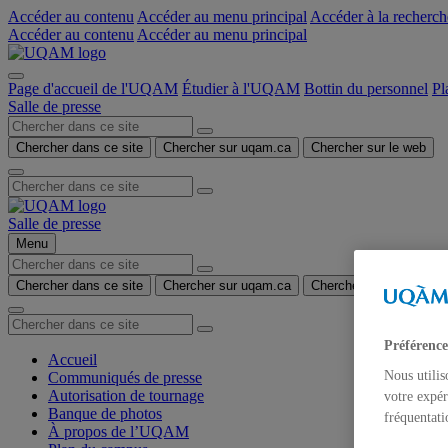
Accéder au contenu
Accéder au menu principal
Accéder à la recherch
Accéder au contenu
Accéder au menu principal
Page d'accueil de l'UQAM
Étudier à l'UQAM
Bottin du personnel
Pl
Salle de presse
Chercher dans ce site
Chercher sur uqam.ca
Chercher sur le web
Salle de presse
Menu
Chercher dans ce site
Chercher sur uqam.ca
Chercher sur le web
Préférence
Accueil
Nous utilis
Communiqués de presse
Autorisation de tournage
votre expér
Banque de photos
fréquentati
À propos de l’UQAM