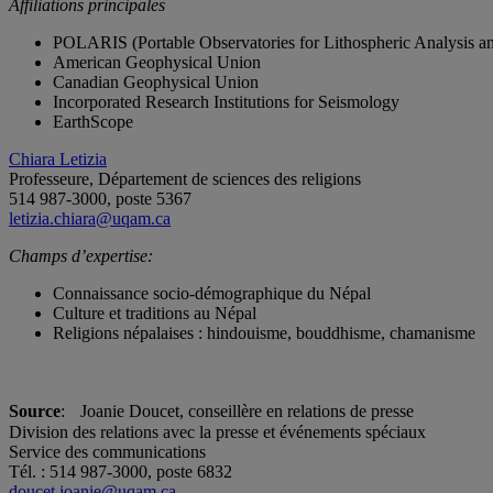
Affiliations principales
POLARIS (Portable Observatories for Lithospheric Analysis an
American Geophysical Union
Canadian Geophysical Union
Incorporated Research Institutions for Seismology
EarthScope
Chiara Letizia
Professeure, Département de sciences des religions
514 987-3000, poste 5367
letizia.chiara@uqam.ca
Champs d’expertise:
Connaissance socio-démographique du Népal
Culture et traditions au Népal
Religions népalaises : hindouisme, bouddhisme, chamanisme
Source
: Joanie Doucet, conseillère en relations de presse
Division des relations avec la presse et événements spéciaux
Service des communications
Tél. : 514 987-3000, poste 6832
doucet.joanie@uqam.ca