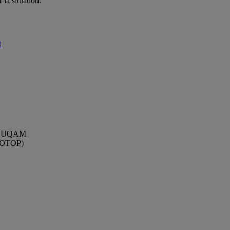
la situation.
M
, UQAM
OTOP)