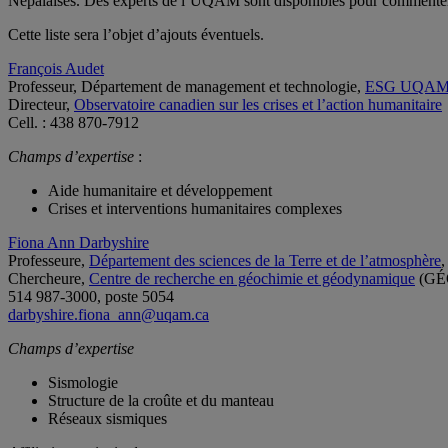
Népalaises. Des experts de l’UQAM sont disponibles pour commenter 
Cette liste sera l’objet d’ajouts éventuels.
François Audet
Professeur, Département de management et technologie,
ESG UQA
Directeur,
Observatoire canadien sur les crises et l’action humanitaire
Cell. : 438 870-7912
Champs d’expertise
:
Aide humanitaire et développement
Crises et interventions humanitaires complexes
Fiona Ann Darbyshire
Professeure,
Département des sciences de la Terre et de l’atmosphère
Chercheure,
Centre de recherche en géochimie et géodynamique
(GÉ
514 987-3000, poste 5054
darbyshire.fiona_ann@uqam.ca
Champs d’expertise
Sismologie
Structure de la croûte et du manteau
Réseaux sismiques