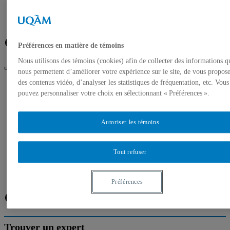
Banque de photos
À propos de l’UQAM
Plan du campus
Facebook
Twitter
Flux RSS
Préférences en matière de témoins
Nous utilisons des témoins (cookies) afin de collecter des informations q
nous permettent d’améliorer votre expérience sur le site, de vous propos
UQAM
des contenus vidéo, d’analyser les statistiques de fréquentation, etc. Vous
Salle de presse
pouvez personnaliser votre choix en sélectionnant « Préférences ».
Experts de l’UQAM – Les impacts du terrorisme sur
l’industrie touristique
Autoriser les témoins
Accueil
Communiqués de presse
Autorisation de tournage
Tout refuser
Banque de photos
À propos de l’UQAM
Plan du campus
Préférences
Facebook
Twitter
Flux RSS
Trouver un expert