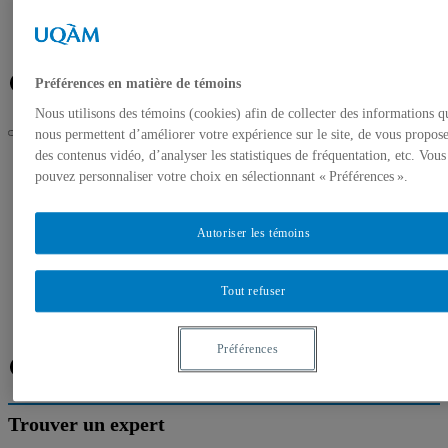
Banque de photos
À propos de l’UQAM
Plan du campus
Facebook
Twitter
Flux RSS
Préférences en matière de témoins
Nous utilisons des témoins (cookies) afin de collecter des informations q
nous permettent d’améliorer votre expérience sur le site, de vous propos
des contenus vidéo, d’analyser les statistiques de fréquentation, etc. Vous
UQAM
pouvez personnaliser votre choix en sélectionnant « Préférences ».
Salle de presse
Experts de l’UQAM – Le point sur les questions autochtones
Accueil
Autoriser les témoins
Communiqués de presse
Autorisation de tournage
Banque de photos
Tout refuser
À propos de l’UQAM
Plan du campus
Préférences
Facebook
Twitter
Flux RSS
Trouver un expert