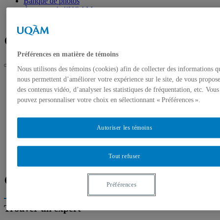
Banque de photos
À propos de l’UQAM
Plan du campus
Facebook
Twitter
Flux RSS
Préférences en matière de témoins
Nous utilisons des témoins (cookies) afin de collecter des informations q
UQAM
nous permettent d’améliorer votre expérience sur le site, de vous propos
Salle de presse
des contenus vidéo, d’analyser les statistiques de fréquentation, etc. Vous
Liste d’experts de l’UQAM : le budget du Québec
pouvez personnaliser votre choix en sélectionnant « Préférences ».
Accueil
Communiqués de presse
Autoriser les témoins
Autorisation de tournage
Banque de photos
À propos de l’UQAM
Tout refuser
Plan du campus
Facebook
Twitter
Flux RSS
Préférences
Trouver un expert