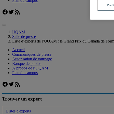
Plan du campus
Préf
Facebook
Twitter
Flux RSS
UQAM
Salle de presse
Liste d’experts de l’UQAM : le Grand Prix du Canada de Form
Accueil
Communiqués de presse
Autorisation de tournage
Banque de photos
À propos de l’UQAM
Plan du campus
Facebook
Twitter
Flux RSS
Trouver un expert
Listes d'experts