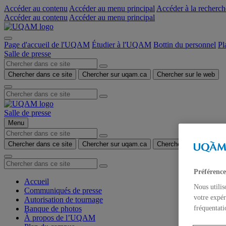
Accéder au contenu
Accéder au menu principal
Accéder à la recherch
Accéder au contenu
Accéder au menu principal
Page d'accueil de l'UQAM
Étudier à l'UQAM
Bottin du personnel
Pl
Salle de presse
Chercher dans ce site
Chercher sur uqam.ca
Chercher sur le web
Salle de presse
Menu
Chercher dans ce site
Chercher sur uqam.ca
Chercher sur le web
Préférence
Accueil
Nous utilis
Communiqués de presse
votre expér
Autorisation de tournage
Banque de photos
fréquentati
À propos de l’UQAM