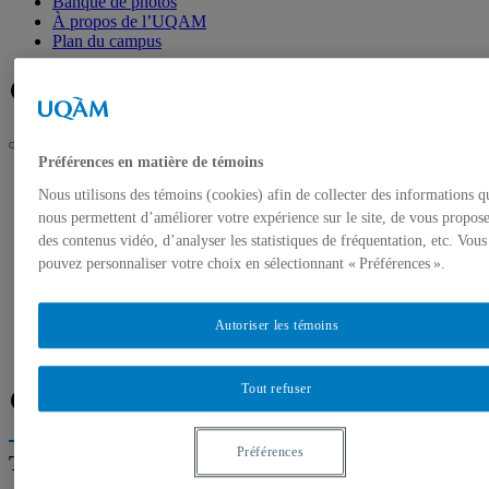
Banque de photos
À propos de l’UQAM
Plan du campus
Facebook
Twitter
Flux RSS
Préférences en matière de témoins
UQAM
Salle de presse
Nous utilisons des témoins (cookies) afin de collecter des informations q
Goldschmidt 2012 : liste d’experts de l’UQAM en géochimie
nous permettent d’améliorer votre expérience sur le site, de vous propos
des contenus vidéo, d’analyser les statistiques de fréquentation, etc. Vous
Accueil
pouvez personnaliser votre choix en sélectionnant « Préférences ».
Communiqués de presse
Autorisation de tournage
Banque de photos
Autoriser les témoins
À propos de l’UQAM
Plan du campus
Tout refuser
Facebook
Twitter
Flux RSS
Préférences
Trouver un expert