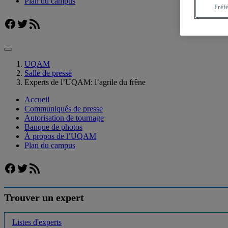
Plan du campus
Préf
Facebook
Twitter
Flux RSS
UQAM
Salle de presse
Experts de l’UQAM: l’agrile du frêne
Accueil
Communiqués de presse
Autorisation de tournage
Banque de photos
À propos de l’UQAM
Plan du campus
Facebook
Twitter
Flux RSS
Trouver un expert
Listes d'experts