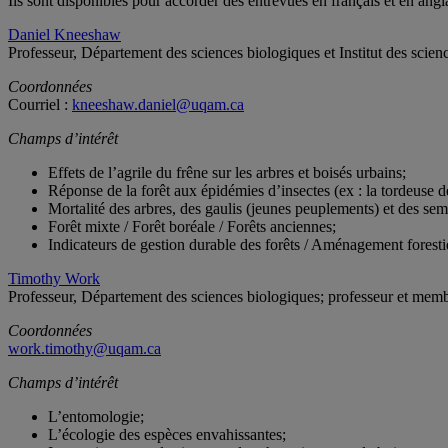
Ils sont disponibles pour accorder des entrevues en français et en angla
Daniel Kneeshaw
Professeur, Département des sciences biologiques et Institut des sci
Coordonnées
Courriel :
kneeshaw.daniel@uqam.ca
Champs d’intérêt
Effets de l’agrile du frêne sur les arbres et boisés urbains;
Réponse de la forêt aux épidémies d’insectes (ex : la tordeuse de
Mortalité des arbres, des gaulis (jeunes peuplements) et des sem
Forêt mixte / Forêt boréale / Forêts anciennes;
Indicateurs de gestion durable des forêts / Aménagement forest
Timothy Work
Professeur, Département des sciences biologiques; professeur et membr
Coordonnées
work.timothy@uqam.ca
Champs d’intérêt
L’entomologie;
L’écologie des espèces envahissantes;