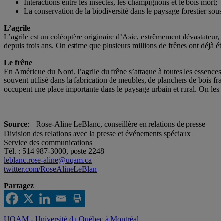
Interactions entre les insectes, les champignons et le bois mort;
La conservation de la biodiversité dans le paysage forestier s
L’agrile
L’agrile est un coléoptère originaire d’Asie, extrêmement dévastateur,
depuis trois ans. On estime que plusieurs millions de frênes ont déjà 
Le frêne
En Amérique du Nord, l’agrile du frêne s’attaque à toutes les essences
souvent utilisé dans la fabrication de meubles, de planchers de bois fra
occupent une place importante dans le paysage urbain et rural. On les 
Source
: Rose-Aline LeBlanc, conseillère en relations de presse
Division des relations avec la presse et événements spéciaux
Service des communications
Tél. : 514 987-3000, poste 2248
leblanc.rose-aline@uqam.ca
twitter.com/RoseAlineLeBlan
Partagez
UQAM - Université du Québec à Montréal