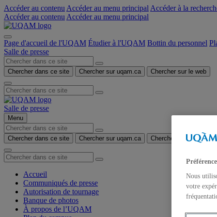
Accéder au contenu
Accéder au menu principal
Accéder à la recherch
Accéder au contenu
Accéder au menu principal
Page d'accueil de l'UQAM
Étudier à l'UQAM
Bottin du personnel
Pl
Salle de presse
Chercher dans ce site
Chercher sur uqam.ca
Chercher sur le web
Salle de presse
Menu
Chercher dans ce site
Chercher sur uqam.ca
Chercher sur le web
Préférence
Accueil
Nous utilis
Communiqués de presse
votre expér
Autorisation de tournage
fréquentati
Banque de photos
À propos de l’UQAM