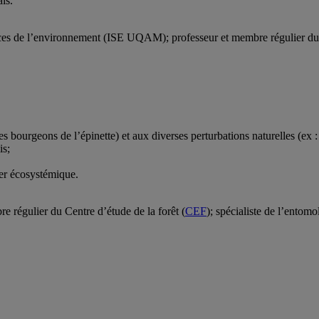
is.
ences de l’environnement (ISE UQAM); professeur et membre régulier du 
s bourgeons de l’épinette) et aux diverses perturbations naturelles (ex :
is;
ier écosystémique.
e régulier du Centre d’étude de la forêt (
CEF
); spécialiste de l’entomo