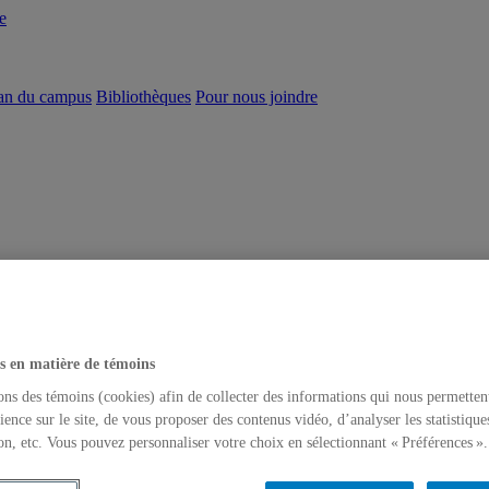
e
an du campus
Bibliothèques
Pour nous joindre
s en matière de témoins
ons des témoins (cookies) afin de collecter des informations qui nous permetten
ience sur le site, de vous proposer des contenus vidéo, d’analyser les statistique
on, etc. Vous pouvez personnaliser votre choix en sélectionnant « Préférences ».