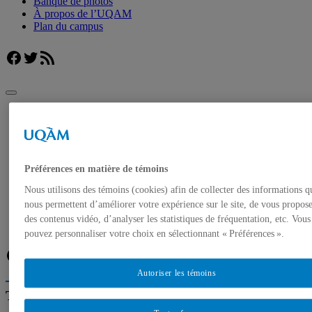
Banque de photos
À propos de l’UQAM
Plan du campus
Facebook
Twitter
Flux RSS
UQAM
Salle de presse
Experts de l’UQAM : la politique fédérale
Accueil
Préférences en matière de témoins
Communiqués de presse
Autorisation de tournage
Nous utilisons des témoins (cookies) afin de collecter des informations q
Banque de photos
nous permettent d’améliorer votre expérience sur le site, de vous propos
À propos de l’UQAM
des contenus vidéo, d’analyser les statistiques de fréquentation, etc. Vous
Plan du campus
pouvez personnaliser votre choix en sélectionnant « Préférences ».
Facebook
Twitter
Flux RSS
Autoriser les témoins
Trouver un expert