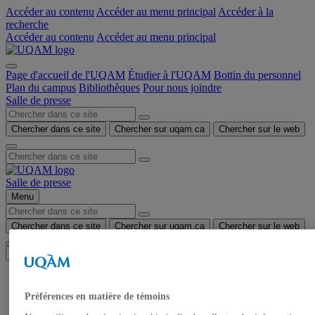
Accéder au contenu
Accéder au menu principal
Accéder à la
recherche
Accéder au contenu
Accéder au menu principal
Page d'accueil de l'UQAM
Étudier à l'UQAM
Bottin du personnel
Plan du campus
Bibliothèques
Pour nous joindre
Salle de presse
Chercher dans ce site
Chercher sur uqam.ca
Chercher sur le web
Salle de presse
Menu
Chercher dans ce site
Chercher sur uqam.ca
Chercher sur le web
Accueil
Communiqués de presse
Préférences en matière de témoins
Autorisation de tournage