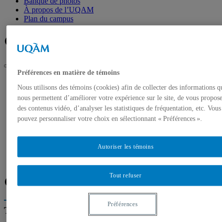
Banque de photos
À propos de l’UQAM
Plan du campus
Facebook
Twitter
Flux RSS
Préférences en matière de témoins
UQAM
Nous utilisons des témoins (cookies) afin de collecter des informations q
Salle de presse
Experts de l’UQAM – Journée mondiale de l’eau le 22 mars
nous permettent d’améliorer votre expérience sur le site, de vous propos
des contenus vidéo, d’analyser les statistiques de fréquentation, etc. Vous
Accueil
pouvez personnaliser votre choix en sélectionnant « Préférences ».
Communiqués de presse
Autorisation de tournage
Banque de photos
Autoriser les témoins
À propos de l’UQAM
Plan du campus
Tout refuser
Facebook
Twitter
Flux RSS
Préférences
Trouver un expert