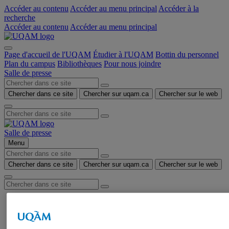
Accéder au contenu
Accéder au menu principal
Accéder à la
recherche
Accéder au contenu
Accéder au menu principal
Page d'accueil de l'UQAM
Étudier à l'UQAM
Bottin du personnel
Plan du campus
Bibliothèques
Pour nous joindre
Salle de presse
Chercher dans ce site
Chercher sur uqam.ca
Chercher sur le web
Salle de presse
Menu
Chercher dans ce site
Chercher sur uqam.ca
Chercher sur le web
Accueil
Communiqués de presse
Autorisation de tournage