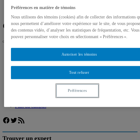
Banque de photos
À propos de l’UQAM
Préférences en matière de témoins
Plan du campus
Nous utilisons des témoins (cookies) afin de collecter des informations q
nous permettent d’améliorer votre expérience sur le site, de vous propos
Facebook
Twitter
Flux RSS
des contenus vidéo, d’analyser les statistiques de fréquentation, etc. Vous
pouvez personnaliser votre choix en sélectionnant « Préférences ».
UQAM
Autoriser les témoins
Salle de presse
Commission Charbonneau : les experts de l’UQAM
répondent à vos questions
Tout refuser
Accueil
Communiqués de presse
Autorisation de tournage
Préférences
Banque de photos
À propos de l’UQAM
Plan du campus
Facebook
Twitter
Flux RSS
Trouver un expert