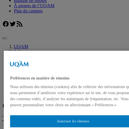
Banque de photos
À propos de l’UQAM
Plan du campus
Facebook
Twitter
Flux RSS
UQAM
Salle de presse
Liste d’experts – Exposition universelle de Shanghai
Accueil
Communiqués de presse
Autorisation de tournage
Préférences en matière de témoins
Banque de photos
Nous utilisons des témoins (cookies) afin de collecter des informations q
À propos de l’UQAM
Plan du campus
nous permettent d’améliorer votre expérience sur le site, de vous propos
des contenus vidéo, d’analyser les statistiques de fréquentation, etc. Vous
Facebook
Twitter
Flux RSS
pouvez personnaliser votre choix en sélectionnant « Préférences ».
Trouver un expert
Autoriser les témoins