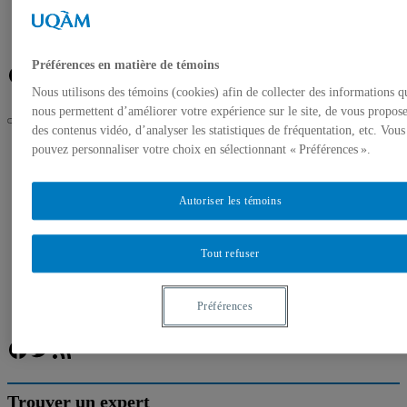
Banque de photos
À propos de l’UQAM
Plan du campus
Préférences en matière de témoins
Facebook
Twitter
Flux RSS
Nous utilisons des témoins (cookies) afin de collecter des informations q
nous permettent d’améliorer votre expérience sur le site, de vous propos
des contenus vidéo, d’analyser les statistiques de fréquentation, etc. Vous
UQAM
pouvez personnaliser votre choix en sélectionnant « Préférences ».
Salle de presse
Experts de l’UQAM – Feux de forêt sur la côte Ouest des
États-Unis
Autoriser les témoins
Accueil
Communiqués de presse
Tout refuser
Autorisation de tournage
Banque de photos
À propos de l’UQAM
Préférences
Plan du campus
Facebook
Twitter
Flux RSS
Trouver un expert