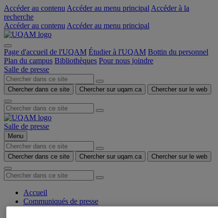
Accéder au contenu
Accéder au menu principal
Accéder à la
recherche
Accéder au contenu
Accéder au menu principal
Page d'accueil de l'UQAM
Étudier à l'UQAM
Bottin du personnel
Plan du campus
Bibliothèques
Pour nous joindre
Salle de presse
Chercher dans ce site
Chercher sur uqam.ca
Chercher sur le web
Salle de presse
Menu
Chercher dans ce site
Chercher sur uqam.ca
Chercher sur le web
Accueil
Communiqués de presse
Autorisation de tournage