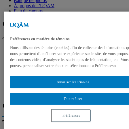
Banque de photos
À propos de l’UQAM
Plan du campus
Facebook
Twitter
Flux RSS
Préférences en matière de témoins
UQAM
Nous utilisons des témoins (cookies) afin de collecter des informations q
Salle de presse
nous permettent d’améliorer votre expérience sur le site, de vous propos
Experts de l’UQAM : les enjeux du G20 les 4 et 5 septembre
des contenus vidéo, d’analyser les statistiques de fréquentation, etc. Vous
pouvez personnaliser votre choix en sélectionnant « Préférences ».
Accueil
Communiqués de presse
Autorisation de tournage
Banque de photos
Autoriser les témoins
À propos de l’UQAM
Plan du campus
Tout refuser
Facebook
Twitter
Flux RSS
Préférences
Trouver un expert