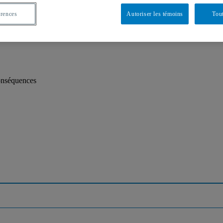
érences
Autoriser les témoins
Tout
onséquences