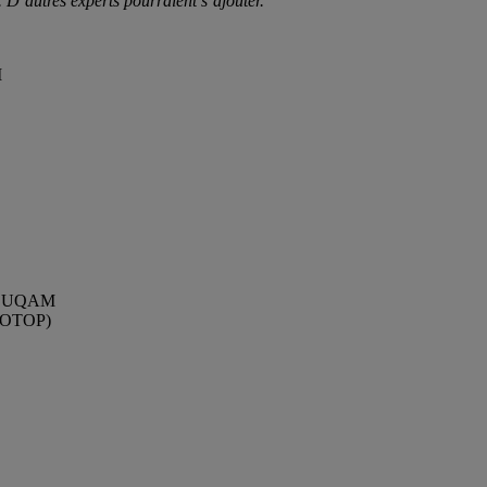
. D’autres experts pourraient s’ajouter.
M
re, UQAM
GÉOTOP)