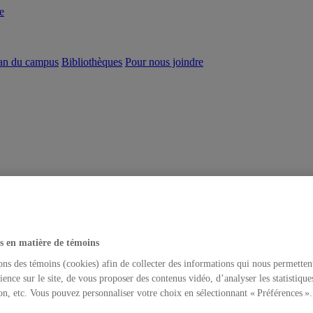
e
an du campus
Bibliothèques
Pour nous joindre
s en matière de témoins
ons des témoins (cookies) afin de collecter des informations qui nous permetten
ience sur le site, de vous proposer des contenus vidéo, d’analyser les statistique
on, etc. Vous pouvez personnaliser votre choix en sélectionnant « Préférences ».