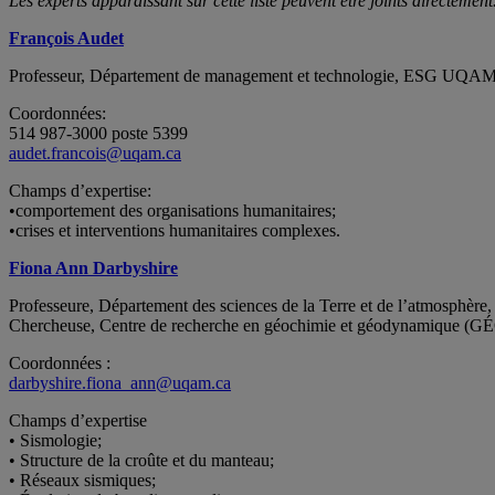
Les experts apparaissant sur cette liste peuvent être joints directement
François Audet
Professeur, Département de management et technologie, ESG UQA
Coordonnées:
514 987-3000 poste 5399
audet.francois@uqam.ca
Champs d’expertise:
•comportement des organisations humanitaires;
•crises et interventions humanitaires complexes.
Fiona Ann Darbyshire
Professeure, Département des sciences de la Terre et de l’atmosphè
Chercheuse, Centre de recherche en géochimie et géodynamique (
Coordonnées :
darbyshire.fiona_ann@uqam.ca
Champs d’expertise
• Sismologie;
• Structure de la croûte et du manteau;
• Réseaux sismiques;