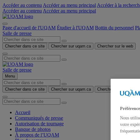
Accéder au contenu
Accéder au menu principal
Accéder à la recherch
Accéder au contenu
Accéder au menu principal
Page d'accueil de l'UQAM
Étudier à l'UQAM
Bottin du personnel
Pl
Salle de presse
Chercher dans ce site
Chercher sur uqam.ca
Chercher sur le web
Salle de presse
Menu
Chercher dans ce site
Chercher sur uqam.ca
Chercher sur le web
Préférence
Accueil
Communiqués de presse
Nous utilis
Autorisation de tournage
votre expér
Banque de photos
fréquentati
À propos de l’UQAM