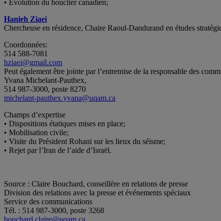
• Évolution du bouclier canadien;
Hanieh Ziaei
Chercheuse en résidence, Chaire Raoul-Dandurand en études stratég
Coordonnées:
514 588-7081
hziaei@gmail.com
Peut également être jointe par l’entremise de la responsable des comm
Yvana Michelant-Pauthex,
514 987-3000, poste 8270
michelant-pauthex.yvana@uqam.ca
Champs d’expertise
• Dispositions étatiques mises en place;
• Mobilisation civile;
• Visite du Président Rohani sur les lieux du séisme;
• Rejet par l’Iran de l’aide d’Israël.
Source : Claire Bouchard, conseillère en relations de presse
Division des relations avec la presse et événements spéciaux
Service des communications
Tél. : 514 987-3000, poste 3268
bouchard.claire@uqam.ca