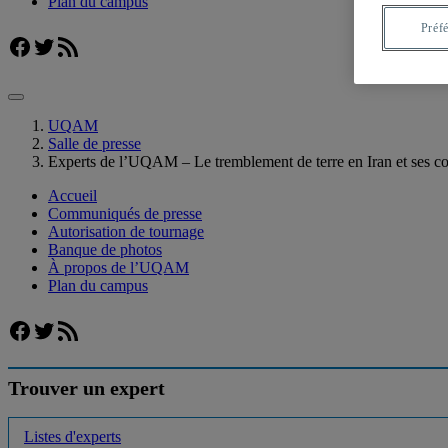
Plan du campus
Préf
Facebook
Twitter
Flux RSS
UQAM
Salle de presse
Experts de l’UQAM – Le tremblement de terre en Iran et ses c
Accueil
Communiqués de presse
Autorisation de tournage
Banque de photos
À propos de l’UQAM
Plan du campus
Facebook
Twitter
Flux RSS
Trouver un expert
Listes d'experts