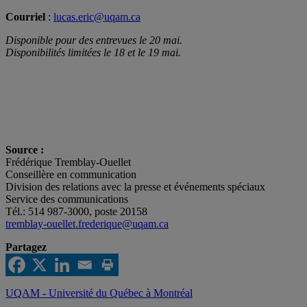
Courriel
:
lucas.eric@uqam.ca
Disponible pour des entrevues le 20 mai.
Disponibilités limitées le 18 et le 19 mai.
Source :
Frédérique Tremblay-Ouellet
Conseillère en communication
Division des relations avec la presse et événements spéciaux
Service des communications
Tél.: 514 987-3000, poste 20158
tremblay-ouellet.frederique@uqam.ca
Partagez
UQAM - Université du Québec à Montréal