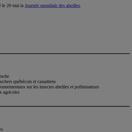
é le 20 mai la
Journée mondiale des abeilles
.
 ruche
ruchers québécois et canadiens
onnementaux sur les insectes abeilles et pollinisateurs
x agricoles
es