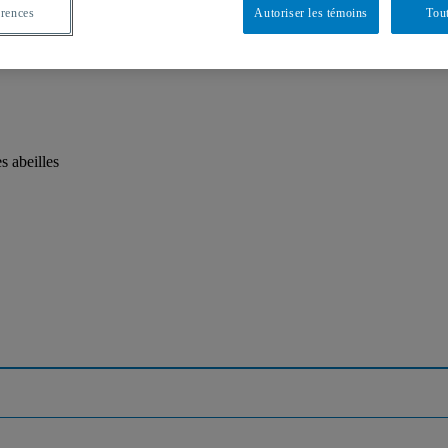
érences
Autoriser les témoins
Tout
 abeilles