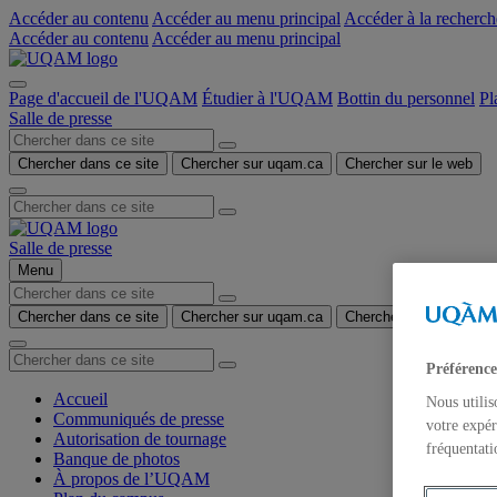
Accéder au contenu
Accéder au menu principal
Accéder à la recherch
Accéder au contenu
Accéder au menu principal
Page d'accueil de l'UQAM
Étudier à l'UQAM
Bottin du personnel
Pl
Salle de presse
Chercher dans ce site
Chercher sur uqam.ca
Chercher sur le web
Salle de presse
Menu
Chercher dans ce site
Chercher sur uqam.ca
Chercher sur le web
Préférence
Accueil
Nous utilis
Communiqués de presse
votre expér
Autorisation de tournage
fréquentati
Banque de photos
À propos de l’UQAM