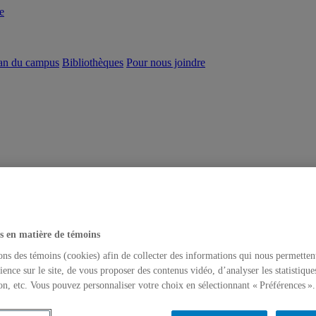
e
an du campus
Bibliothèques
Pour nous joindre
s en matière de témoins
ons des témoins (cookies) afin de collecter des informations qui nous permetten
ience sur le site, de vous proposer des contenus vidéo, d’analyser les statistique
on, etc. Vous pouvez personnaliser votre choix en sélectionnant « Préférences ».