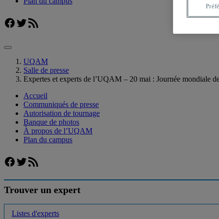
Plan du campus
Préf
Facebook
Twitter
Flux RSS
UQAM
Salle de presse
Expertes et experts de l’UQAM – 20 mai : Journée mondiale des
Accueil
Communiqués de presse
Autorisation de tournage
Banque de photos
À propos de l’UQAM
Plan du campus
Facebook
Twitter
Flux RSS
Trouver un expert
Listes d'experts