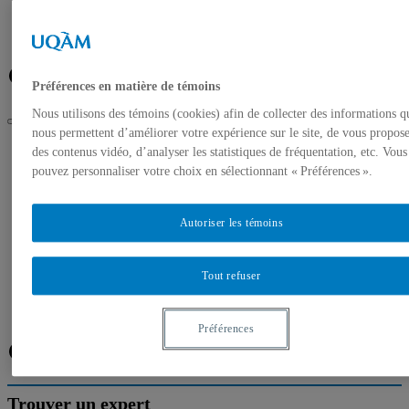
Banque de photos
À propos de l’UQAM
Plan du campus
Facebook
Twitter
Flux RSS
Préférences en matière de témoins
Nous utilisons des témoins (cookies) afin de collecter des informations q
nous permettent d’améliorer votre expérience sur le site, de vous propos
UQAM
des contenus vidéo, d’analyser les statistiques de fréquentation, etc. Vous
Salle de presse
pouvez personnaliser votre choix en sélectionnant « Préférences ».
Experts de l’UQAM – Il y a 40 ans! Début de la guerre Iran-
Irak
Autoriser les témoins
Accueil
Communiqués de presse
Autorisation de tournage
Banque de photos
Tout refuser
À propos de l’UQAM
Plan du campus
Préférences
Facebook
Twitter
Flux RSS
Trouver un expert