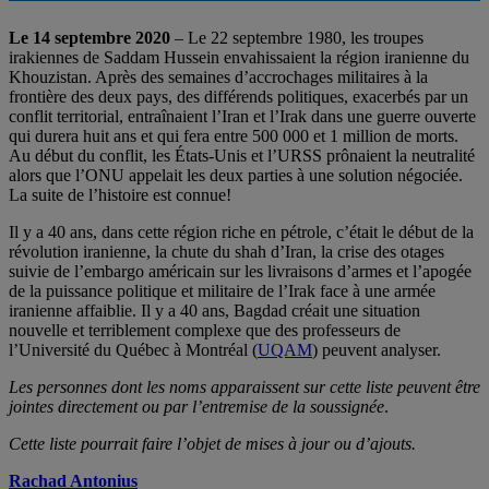
Le 14 septembre 2020
– Le 22 septembre 1980, les troupes
irakiennes de Saddam Hussein envahissaient la région iranienne du
Khouzistan. Après des semaines d’accrochages militaires à la
frontière des deux pays, des différends politiques, exacerbés par un
conflit territorial, entraînaient l’Iran et l’Irak dans une guerre ouverte
qui durera huit ans et qui fera entre 500 000 et 1 million de morts.
Au début du conflit, les États-Unis et l’URSS prônaient la neutralité
alors que l’ONU appelait les deux parties à une solution négociée.
La suite de l’histoire est connue!
Il y a 40 ans, dans cette région riche en pétrole, c’était le début de la
révolution iranienne, la chute du shah d’Iran, la crise des otages
suivie de l’embargo américain sur les livraisons d’armes et l’apogée
de la puissance politique et militaire de l’Irak face à une armée
iranienne affaiblie. Il y a 40 ans, Bagdad créait une situation
nouvelle et terriblement complexe que des professeurs de
l’Université du Québec à Montréal (
UQAM
) peuvent analyser.
Les personnes dont les noms apparaissent sur cette liste peuvent être
jointes directement ou par l’entremise de la soussignée
.
Cette liste pourrait faire l’objet de mises à jour ou d’ajouts.
Rachad Antonius