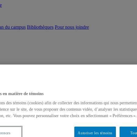
e
an du campus
Bibliothèques
Pour nous joindre
s en matière de témoins
ons des témoins (cookies) afin de collecter des informations qui nous permetten
ience sur le site, de vous proposer des contenus vidéo, d’analyser les statistique
on, etc. Vous pouvez personnaliser votre choix en sélectionnant « Préférences ».
érences
Autoriser les témoins
Tout