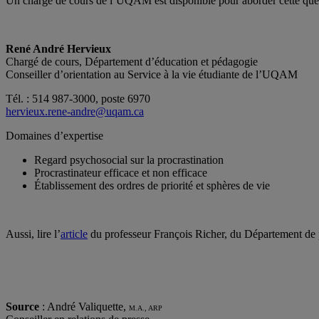
Un chargé de cours de l’UQAM est disponible pour aborder cette que
René André Hervieux
Chargé de cours, Département d’éducation et pédagogie
Conseiller d’orientation au Service à la vie étudiante de l’UQAM
Tél. : 514 987-3000, poste 6970
hervieux.rene-andre@uqam.ca
Domaines d’expertise
Regard psychosocial sur la procrastination
Procrastinateur efficace et non efficace
Établissement des ordres de priorité et sphères de vie
Aussi, lire l’
article
du professeur François Richer, du Département de 
Source
: André Valiquette,
M.A., ARP