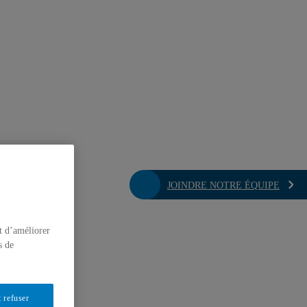
JOINDRE NOTRE ÉQUIPE
t d’améliorer
s de
 refuser