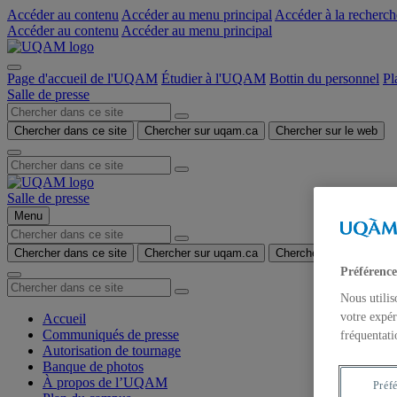
Accéder au contenu
Accéder au menu principal
Accéder à la recherch
Accéder au contenu
Accéder au menu principal
Page d'accueil de l'UQAM
Étudier à l'UQAM
Bottin du personnel
Pl
Salle de presse
Chercher dans ce site
Chercher sur uqam.ca
Chercher sur le web
Salle de presse
Menu
Chercher dans ce site
Chercher sur uqam.ca
Chercher sur le web
Préférence
Nous utilis
votre expér
Accueil
Communiqués de presse
fréquentati
Autorisation de tournage
Banque de photos
À propos de l’UQAM
Préf