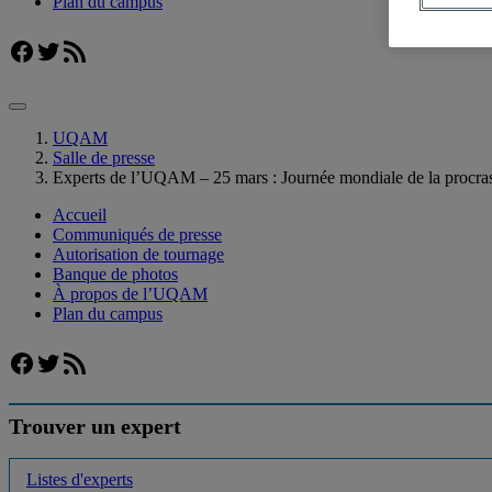
Plan du campus
Facebook
Twitter
Flux RSS
UQAM
Salle de presse
Experts de l’UQAM – 25 mars : Journée mondiale de la procras
Accueil
Communiqués de presse
Autorisation de tournage
Banque de photos
À propos de l’UQAM
Plan du campus
Facebook
Twitter
Flux RSS
Trouver un expert
Listes d'experts