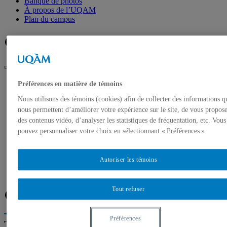
Banque de photos
À propos de l’UQAM
Plan du campus
Facebook
Twitter
Flux RSS
UQAM
Préférences en matière de témoins
Salle de presse
Nous utilisons des témoins (cookies) afin de collecter des informations q
Expertes et experts de l’UQAM – Semaine des enseignantes
et des enseignants (2 au 8 février 2025)
nous permettent d’améliorer votre expérience sur le site, de vous propos
des contenus vidéo, d’analyser les statistiques de fréquentation, etc. Vous
Accueil
pouvez personnaliser votre choix en sélectionnant « Préférences ».
Communiqués de presse
Autorisation de tournage
Banque de photos
Autoriser les témoins
À propos de l’UQAM
Plan du campus
Tout refuser
Facebook
Twitter
Flux RSS
Préférences
Trouver un expert