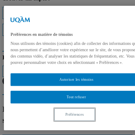
Listes d'experts
Interventions médiatiques
Préférences en matière de témoins
Nous utilisons des témoins (cookies) afin de collecter des informations q
nous permettent d’améliorer votre expérience sur le site, de vous propos
Répertoire des professeurs
des contenus vidéo, d’analyser les statistiques de fréquentation, etc. Vous
pouvez personnaliser votre choix en sélectionnant « Préférences ».
Autoriser les témoins
Tout refuser
Experts de l’UQAM – Les chances de
Préférences
succès de la COP21 à Paris