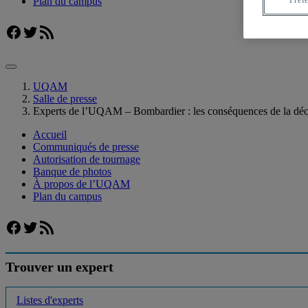
Plan du campus
Facebook
Twitter
Flux RSS
UQAM
Salle de presse
Experts de l’UQAM – Bombardier : les conséquences de la dé
Accueil
Communiqués de presse
Autorisation de tournage
Banque de photos
À propos de l’UQAM
Plan du campus
Facebook
Twitter
Flux RSS
Trouver un expert
Listes d'experts