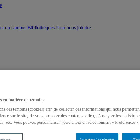
e
an du campus
Bibliothèques
Pour nous joindre
s en matière de témoins
ons des témoins (cookies) afin de collecter des informations qui nous permetten
ience sur le site, de vous proposer des contenus vidéo, d’analyser les statistique
on, etc. Vous pouvez personnaliser votre choix en sélectionnant « Préférences ».
érences
Autoriser les témoins
Tout