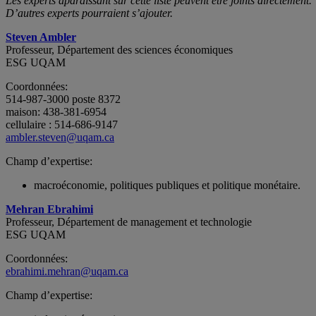
Les experts aparaissant sur cette liste peuvent être joints directement.
D’autres experts pourraient s’ajouter.
Steven Ambler
Professeur, Département des sciences économiques
ESG UQAM
Coordonnées:
514-987-3000 poste 8372
maison: 438-381-6954
cellulaire : 514-686-9147
ambler.steven@uqam.ca
Champ d’expertise:
macroéconomie, politiques publiques et politique monétaire.
Mehran Ebrahimi
Professeur, Département de management et technologie
ESG UQAM
Coordonnées:
ebrahimi.mehran@uqam.ca
Champ d’expertise: