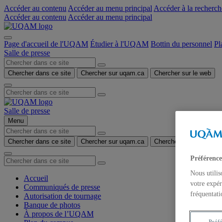
Accéder au contenu
Accéder au menu principal
Accéder à la recherch
Accéder au contenu
Accéder au menu principal
Page d'accueil de l'UQAM
Étudier à l'UQAM
Bottin du personnel
Pl
Salle de presse
Chercher dans ce site
Chercher sur uqam.ca
Chercher sur le web
Salle de presse
Menu
Chercher dans ce site
Chercher sur uqam.ca
Chercher sur le web
Préférence
Nous utilis
Accueil
votre expér
Communiqués de presse
fréquentati
Autorisation de tournage
Banque de photos
À propos de l’UQAM
Préf