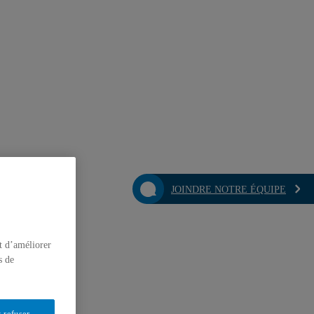
JOINDRE NOTRE ÉQUIPE
t d’améliorer
s de
 refuser