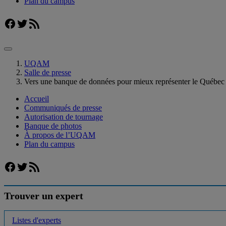
Plan du campus
Facebook
Twitter
Flux RSS
UQAM
Salle de presse
Vers une banque de données pour mieux représenter le Québec 
Accueil
Communiqués de presse
Autorisation de tournage
Banque de photos
À propos de l’UQAM
Plan du campus
Facebook
Twitter
Flux RSS
Trouver un expert
Listes d'experts