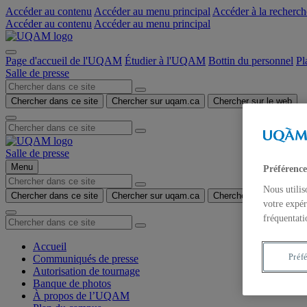
Accéder au contenu
Accéder au menu principal
Accéder à la recherch
Accéder au contenu
Accéder au menu principal
Page d'accueil de l'UQAM
Étudier à l'UQAM
Bottin du personnel
Pl
Salle de presse
Chercher dans ce site
Chercher sur uqam.ca
Chercher sur le web
Salle de presse
Menu
Préférence
Nous utilis
Chercher dans ce site
Chercher sur uqam.ca
Chercher sur le web
votre expér
fréquentati
Accueil
Préf
Communiqués de presse
Autorisation de tournage
Banque de photos
À propos de l’UQAM