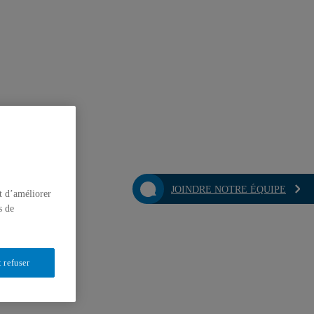
JOINDRE NOTRE ÉQUIPE
t d’améliorer
s de
 refuser