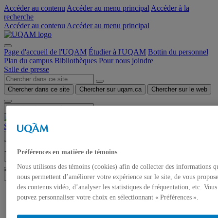
Accéder au contenu
Accéder au menu principal
Accéder à la
recherche
Accéder au contenu
Accéder au menu principal
Page d'accueil de l'UQAM
Étudier à l'UQAM
Bottin du personnel
Plan du campus
Bibliothèques
Pour nous joindre
Salle de presse
Chercher dans ce site
Chercher sur uqam.ca
Chercher sur le web
Salle de presse
Menu
Préférences en matière de témoins
Chercher dans ce site
Chercher sur uqam.ca
Chercher sur le web
Nous utilisons des témoins (cookies) afin de collecter des informations q
nous permettent d’améliorer votre expérience sur le site, de vous propos
des contenus vidéo, d’analyser les statistiques de fréquentation, etc. Vous
Accueil
pouvez personnaliser votre choix en sélectionnant « Préférences ».
Communiqués de presse
Autorisation de tournage