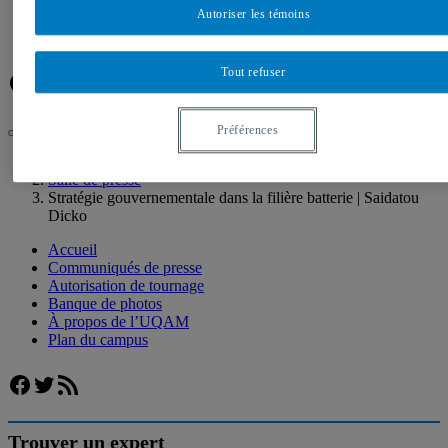
Banque de photos
Autoriser les témoins
À propos de l’UQAM
Plan du campus
Tout refuser
Facebook
Twitter
Flux RSS
Préférences
UQAM
Salle de presse
Stratégie gouvernementale dans la filière batterie | Saidatou
Dicko
Accueil
Communiqués de presse
Autorisation de tournage
Banque de photos
À propos de l’UQAM
Plan du campus
Facebook
Twitter
Flux RSS
Trouver un expert