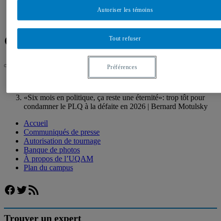
Banque de photos
À propos de l’UQAM
Autoriser les témoins
Plan du campus
Facebook
Twitter
Flux RSS
Tout refuser
Préférences
UQAM
Salle de presse
«Six mois en politique, ça reste une éternité»: trop tôt pour
condamner le PLQ à la défaite en 2026 | Bernard Motulsky
Accueil
Communiqués de presse
Autorisation de tournage
Banque de photos
À propos de l’UQAM
Plan du campus
Facebook
Twitter
Flux RSS
Trouver un expert