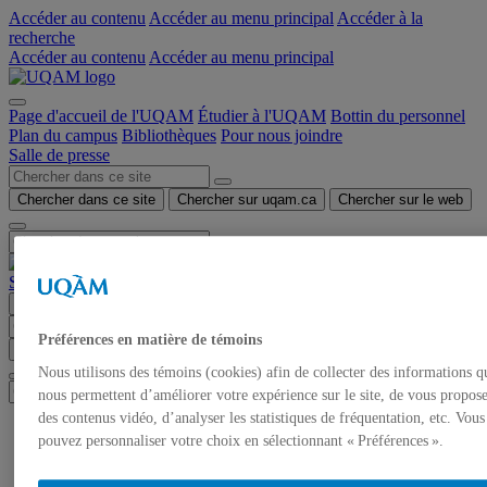
Accéder au contenu
Accéder au menu principal
Accéder à la
recherche
Accéder au contenu
Accéder au menu principal
Page d'accueil de l'UQAM
Étudier à l'UQAM
Bottin du personnel
Plan du campus
Bibliothèques
Pour nous joindre
Salle de presse
Chercher dans ce site
Chercher sur uqam.ca
Chercher sur le web
Salle de presse
Menu
Préférences en matière de témoins
Chercher dans ce site
Chercher sur uqam.ca
Chercher sur le web
Nous utilisons des témoins (cookies) afin de collecter des informations q
nous permettent d’améliorer votre expérience sur le site, de vous propos
des contenus vidéo, d’analyser les statistiques de fréquentation, etc. Vous
Accueil
pouvez personnaliser votre choix en sélectionnant « Préférences ».
Communiqués de presse
Autorisation de tournage