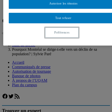
Banque de photos
Autoriser les témoins
À propos de l’UQAM
Plan du campus
Tout refuser
Facebook
Twitter
Flux RSS
Préférences
UQAM
Salle de presse
Pourquoi Montréal se dirige-t-elle vers un déclin de sa
population? | Sylvie Paré
Accueil
Communiqués de presse
Autorisation de tournage
Banque de photos
À propos de l’UQAM
Plan du campus
Facebook
Twitter
Flux RSS
Trouver un expert