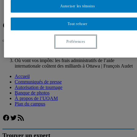
Banque de photos
À propos de l’UQAM
Autoriser les témoins
Plan du campus
Facebook
Twitter
Flux RSS
Tout refuser
Préférences
UQAM
Salle de presse
Où vont vos impôts: les frais administratifs de l’aide
internationale coûtent des milliards à Ottawa | François Audet
Accueil
Communiqués de presse
Autorisation de tournage
Banque de photos
À propos de l’UQAM
Plan du campus
Facebook
Twitter
Flux RSS
Trouver un expert