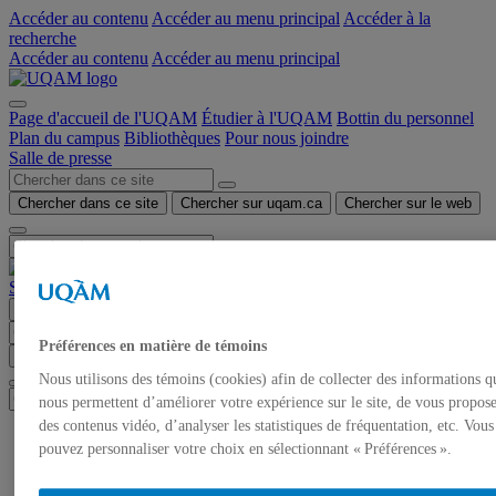
Accéder au contenu
Accéder au menu principal
Accéder à la
recherche
Accéder au contenu
Accéder au menu principal
Page d'accueil de l'UQAM
Étudier à l'UQAM
Bottin du personnel
Plan du campus
Bibliothèques
Pour nous joindre
Salle de presse
Chercher dans ce site
Chercher sur uqam.ca
Chercher sur le web
Salle de presse
Menu
Préférences en matière de témoins
Chercher dans ce site
Chercher sur uqam.ca
Chercher sur le web
Nous utilisons des témoins (cookies) afin de collecter des informations q
nous permettent d’améliorer votre expérience sur le site, de vous propos
des contenus vidéo, d’analyser les statistiques de fréquentation, etc. Vous
Accueil
pouvez personnaliser votre choix en sélectionnant « Préférences ».
Communiqués de presse
Autorisation de tournage