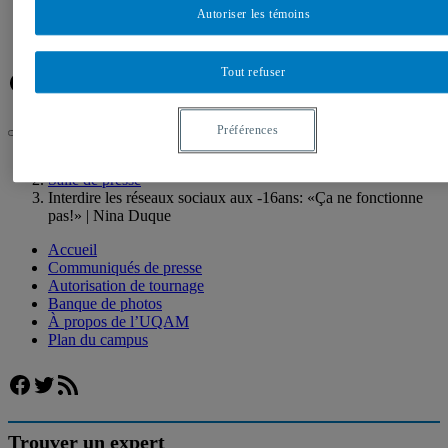
Banque de photos
Autoriser les témoins
À propos de l’UQAM
Plan du campus
Tout refuser
Facebook
Twitter
Flux RSS
Préférences
UQAM
Salle de presse
Interdire les réseaux sociaux aux -16ans: «Ça ne fonctionne
pas!» | Nina Duque
Accueil
Communiqués de presse
Autorisation de tournage
Banque de photos
À propos de l’UQAM
Plan du campus
Facebook
Twitter
Flux RSS
Trouver un expert