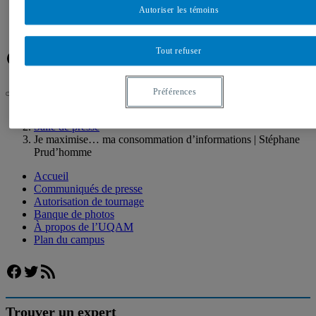
Banque de photos
Autoriser les témoins
À propos de l’UQAM
Plan du campus
Tout refuser
Facebook
Twitter
Flux RSS
Préférences
UQAM
Salle de presse
Je maximise… ma consommation d’informations | Stéphane
Prud’homme
Accueil
Communiqués de presse
Autorisation de tournage
Banque de photos
À propos de l’UQAM
Plan du campus
Facebook
Twitter
Flux RSS
Trouver un expert