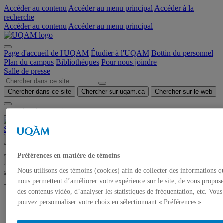
Accéder au contenu
Accéder au menu principal
Accéder à la
recherche
Accéder au contenu
Accéder au menu principal
Page d'accueil de l'UQAM
Étudier à l'UQAM
Bottin du personnel
Plan du campus
Bibliothèques
Pour nous joindre
Salle de presse
Chercher dans ce site
Chercher sur uqam.ca
Chercher sur le web
Salle de presse
Menu
Préférences en matière de témoins
Chercher dans ce site
Chercher sur uqam.ca
Chercher sur le web
Nous utilisons des témoins (cookies) afin de collecter des informations q
nous permettent d’améliorer votre expérience sur le site, de vous propos
des contenus vidéo, d’analyser les statistiques de fréquentation, etc. Vous
Accueil
pouvez personnaliser votre choix en sélectionnant « Préférences ».
Communiqués de presse
Autorisation de tournage