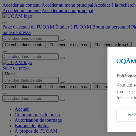
Accéder au contenu
Accéder au menu principal
Accéder à la recherch
Accéder au contenu
Accéder au menu principal
Page d'accueil de l'UQAM
Étudier à l'UQAM
Bottin du personnel
Pl
Salle de presse
Chercher dans ce site
Chercher sur uqam.ca
Chercher sur le web
Salle de presse
Menu
Préférence
Nous utilis
Chercher dans ce site
Chercher sur uqam.ca
Chercher sur le web
votre expér
fréquentati
Accueil
Communiqués de presse
Préf
Autorisation de tournage
Banque de photos
À propos de l’UQAM