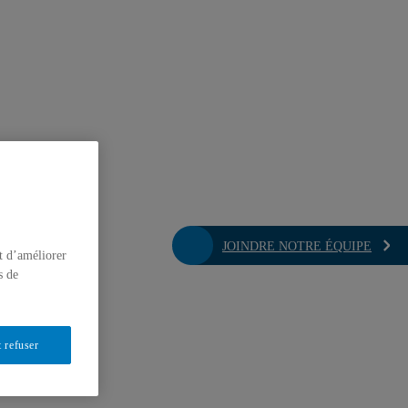
JOINDRE NOTRE ÉQUIPE
t d’améliorer
s de
 refuser