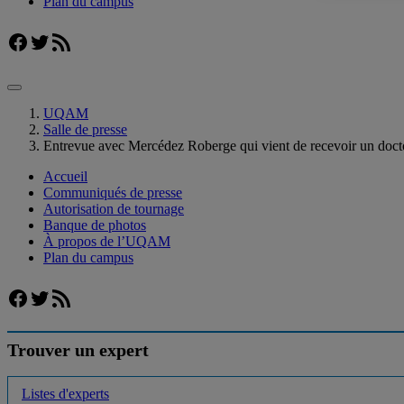
Plan du campus
Facebook
Twitter
Flux RSS
UQAM
Salle de presse
Entrevue avec Mercédez Roberge qui vient de recevoir un do
Accueil
Communiqués de presse
Autorisation de tournage
Banque de photos
À propos de l’UQAM
Plan du campus
Facebook
Twitter
Flux RSS
Trouver un expert
Listes d'experts