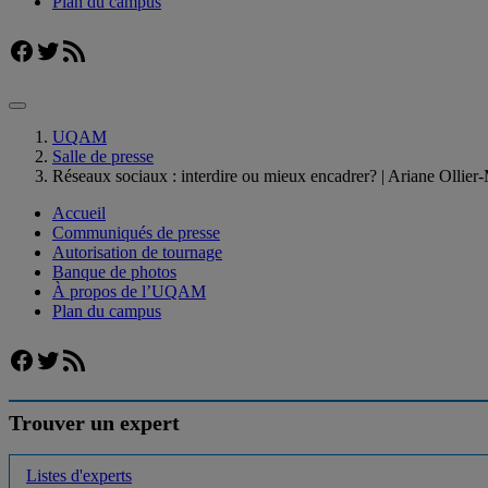
Plan du campus
Facebook
Twitter
Flux RSS
UQAM
Salle de presse
Réseaux sociaux : interdire ou mieux encadrer? | Ariane Ollier-
Accueil
Communiqués de presse
Autorisation de tournage
Banque de photos
À propos de l’UQAM
Plan du campus
Facebook
Twitter
Flux RSS
Trouver un expert
Listes d'experts