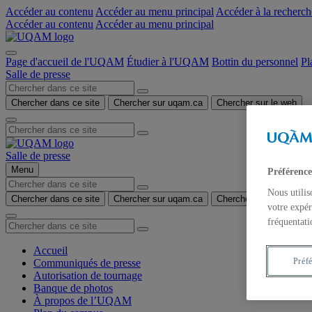
Accéder au contenu
Accéder au menu principal
Accéder à la recherch
Accéder au contenu
Accéder au menu principal
Page d'accueil de l'UQAM
Étudier à l'UQAM
Bottin du personnel
Pl
Salle de presse
Chercher dans ce site
Chercher sur uqam.ca
Chercher sur le web
Salle de presse
Menu
Préférence
Nous utilis
Chercher dans ce site
Chercher sur uqam.ca
Chercher sur le web
votre expér
fréquentati
Accueil
Préf
Communiqués de presse
Autorisation de tournage
Banque de photos
À propos de l’UQAM