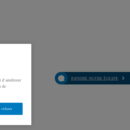
JOINDRE NOTRE ÉQUIPE
t d’améliorer
s de
 refuser