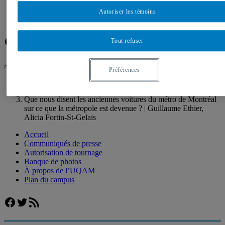
Banque de photos
À propos de l’UQAM
Autoriser les témoins
Plan du campus
Facebook
Twitter
Flux RSS
Tout refuser
Préférences
UQAM
Salle de presse
Que nous disent les anciennes voitures du métro de Montréal
sur ce que la métropole est devenue ? | Guillaume Ethier,
Alicia Fortin-St-Gelais
Accueil
Communiqués de presse
Autorisation de tournage
Banque de photos
À propos de l’UQAM
Plan du campus
Facebook
Twitter
Flux RSS