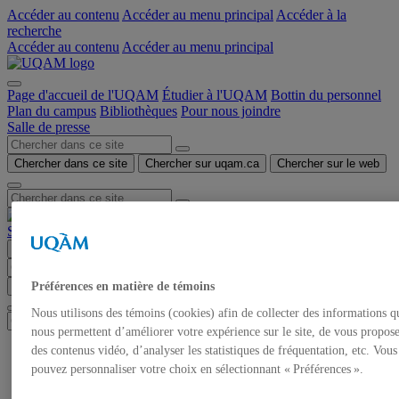
Accéder au contenu
Accéder au menu principal
Accéder à la
recherche
Accéder au contenu
Accéder au menu principal
Page d'accueil de l'UQAM
Étudier à l'UQAM
Bottin du personnel
Plan du campus
Bibliothèques
Pour nous joindre
Salle de presse
Chercher dans ce site
Chercher sur uqam.ca
Chercher sur le web
Salle de presse
Menu
Chercher dans ce site
Chercher sur uqam.ca
Chercher sur le web
Préférences en matière de témoins
Nous utilisons des témoins (cookies) afin de collecter des informations q
nous permettent d’améliorer votre expérience sur le site, de vous propos
des contenus vidéo, d’analyser les statistiques de fréquentation, etc. Vous
Accueil
Communiqués de presse
pouvez personnaliser votre choix en sélectionnant « Préférences ».
Autorisation de tournage