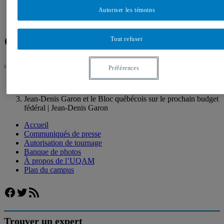
Banque de photos
À propos de l’UQAM
Autoriser les témoins
Plan du campus
Facebook
Twitter
Flux RSS
Tout refuser
Préférences
UQAM
Salle de presse
Jean-Denis Garon et le Bloc québécois sur le prochain budget
fédéral | Jean-Denis Garon
Accueil
Communiqués de presse
Autorisation de tournage
Banque de photos
À propos de l’UQAM
Plan du campus
Facebook
Twitter
Flux RSS
Trouver un expert