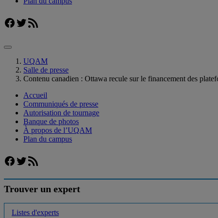
Plan du campus
Facebook
Twitter
Flux RSS
UQAM
Salle de presse
Contenu canadien : Ottawa recule sur le financement des platef
Accueil
Communiqués de presse
Autorisation de tournage
Banque de photos
À propos de l’UQAM
Plan du campus
Facebook
Twitter
Flux RSS
Trouver un expert
Listes d'experts