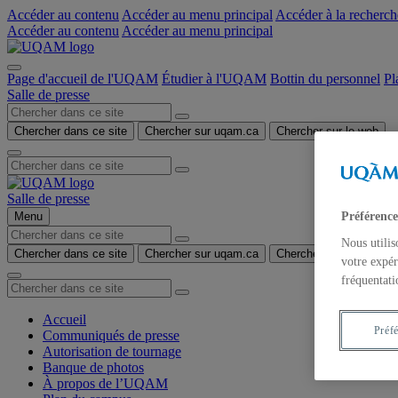
Accéder au contenu
Accéder au menu principal
Accéder à la recherch
Accéder au contenu
Accéder au menu principal
Page d'accueil de l'UQAM
Étudier à l'UQAM
Bottin du personnel
Pl
Salle de presse
Chercher dans ce site
Chercher sur uqam.ca
Chercher sur le web
Salle de presse
Préférence
Menu
Nous utilis
Chercher dans ce site
Chercher sur uqam.ca
Chercher sur le web
votre expér
fréquentati
Accueil
Préf
Communiqués de presse
Autorisation de tournage
Banque de photos
À propos de l’UQAM