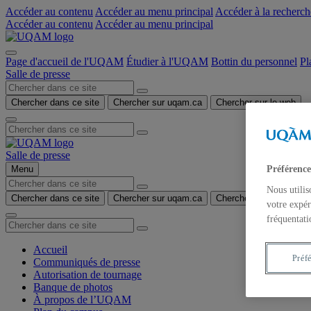
Accéder au contenu
Accéder au menu principal
Accéder à la recherch
Accéder au contenu
Accéder au menu principal
Page d'accueil de l'UQAM
Étudier à l'UQAM
Bottin du personnel
Pl
Salle de presse
Chercher dans ce site
Chercher sur uqam.ca
Chercher sur le web
Salle de presse
Préférence
Menu
Nous utilis
Chercher dans ce site
Chercher sur uqam.ca
Chercher sur le web
votre expér
fréquentati
Accueil
Préf
Communiqués de presse
Autorisation de tournage
Banque de photos
À propos de l’UQAM