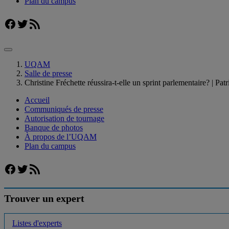
Plan du campus
Facebook
Twitter
Flux RSS
UQAM
Salle de presse
Christine Fréchette réussira-t-elle un sprint parlementaire? | Pat
Accueil
Communiqués de presse
Autorisation de tournage
Banque de photos
À propos de l’UQAM
Plan du campus
Facebook
Twitter
Flux RSS
Trouver un expert
Listes d'experts