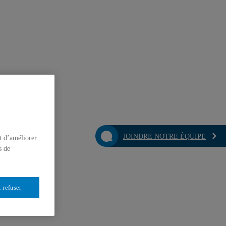
JOINDRE NOTRE ÉQUIPE
t d’améliorer
s de
 refuser